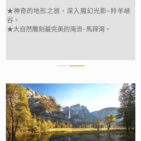
★神奇的地形之旅，
★神奇的地形之旅，
深入魔幻光影~羚羊峽
深入魔幻光影~羚羊峽
谷。
谷。
★
★
大自然雕刻最完美的灣流~馬蹄灣。
大自然雕刻最完美的灣流~馬蹄灣。