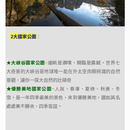
2大國家公園
2大
國家公園
：
：
★大峽谷國家公園
~遠眺是讚嘆，親臨是震撼，
★大峽谷國家公園
~遠眺是讚嘆，親臨是震撼，
世界七
世界七
大奇景的大峽谷是地球唯一能在外太空肉眼辨識的自然
大奇景的大峽谷是地球唯一能在外太空肉眼辨識的自然
景觀，讓你一探大自然的壯碩奇
景觀，讓你一探大自然的壯碩奇
優勝美地國家公園
~人說，春瀑、夏綠、秋黃、冬
優勝美地國家公園
~人說，春瀑、夏綠、秋黃、冬
★
★
雪。是一年四季最美的景色，來到優勝美地，園如其名
雪。是一年四季最美的景色，來到優勝美地，園如其名
處處美不勝收，
。
處處美不勝收，
。
四季皆誼
四季皆誼