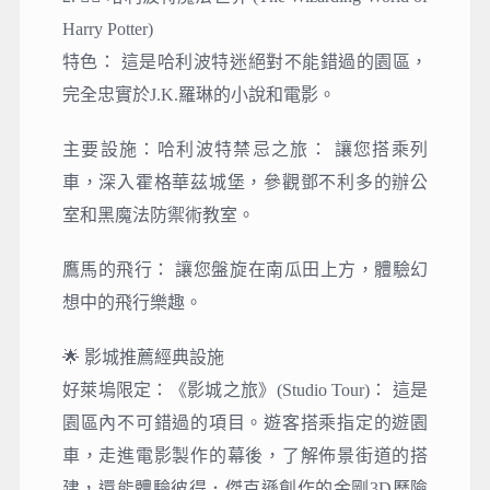
Harry Potter)
特色： 這是哈利波特迷絕對不能錯過的園區，
完全忠實於J.K.羅琳的小說和電影。
主要設施：
哈利波特禁忌之旅： 讓您搭乘列
車，深入霍格華茲城堡，參觀鄧不利多的辦公
室和黑魔法防禦術教室。
鷹馬的飛行： 讓您盤旋在南瓜田上方，體驗幻
想中的飛行樂趣。
🌟 影城推薦經典設施
好萊塢限定：《影城之旅》(Studio Tour)： 這是
園區內不可錯過的項目。遊客搭乘指定的遊園
車，走進電影製作的幕後，了解佈景街道的搭
建，還能體驗彼得．傑克遜創作的金剛3D歷險