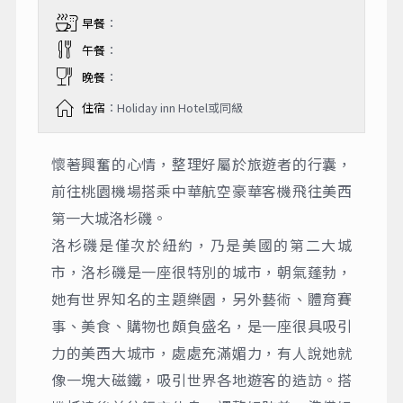
早餐
：
午餐
：
晚餐
：
住宿
：Holiday inn Hotel或同級
懷著興奮的心情，整理好屬於旅遊者的行囊，
前往桃園機場搭乘中華航空豪華客機飛往美西
第一大城洛杉磯。
洛杉磯是僅次於紐約，乃是美國的第二大城
市，洛杉磯是一座很特別的城市，朝氣蓬勃，
她有世界知名的主題樂園，另外藝術、體育賽
事、美食、購物也頗負盛名，是一座很具吸引
力的美西大城市，處處充滿媚力，有人說她就
像一塊大磁鐵，吸引世界各地遊客的造訪。搭