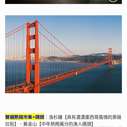
雙選熱鬧市集+碼頭
：洛杉磯【具有濃濃墨西哥風情的奧薇
拉街】、舊金山【中年熱鬧萬分的漁人碼頭】