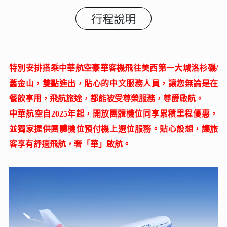
行程說明
特別安排搭乘中華航空豪華客機飛往美西第一大城洛杉磯/
舊金山，雙點進出，貼心的中文服務人員，讓您無論是在
餐飲享用，飛航旅途，都能被受尊榮服務，尊爵啟航。
中華航空自2025年起，開放團體機位同享累積里程優惠，
並獨家提供團體機位預付機上選位服務。貼心設想，讓旅
客享有舒適飛航，奢「華」啟航。