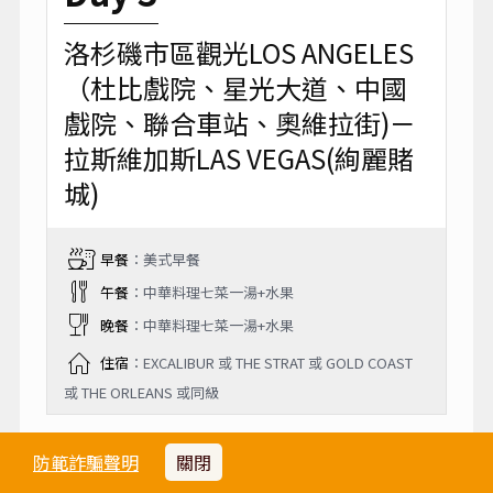
洛杉磯市區觀光LOS ANGELES
（杜比戲院、星光大道、中國
戲院、聯合車站、奧維拉街)－
拉斯維加斯LAS VEGAS(絢麗賭
城)
早餐
：美式早餐
午餐
：中華料理七菜一湯+水果
晚餐
：中華料理七菜一湯+水果
住宿
：EXCALIBUR 或 THE STRAT 或 GOLD COAST
或 THE ORLEANS 或同級
美國大城洛杉磯，洛杉磯是美國第二大城，是
防範詐騙聲明
關閉
一座很具吸引力、媚力的城市，有人說她就像