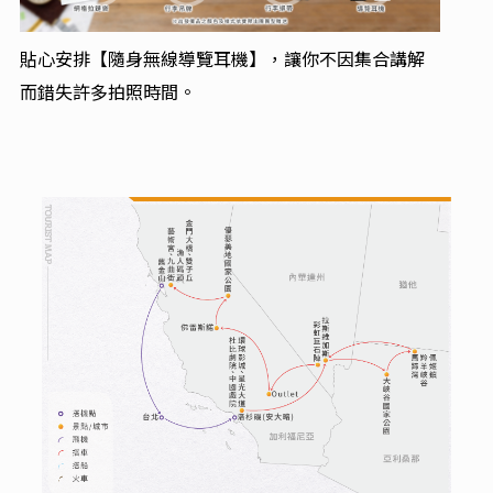
貼心安排【隨身無線導覽耳機】，讓你不因集合講解
而錯失許多拍照時間。