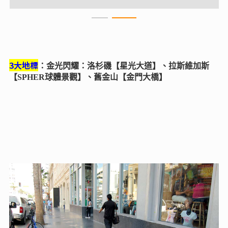
3大地標
：金光閃耀：洛杉磯【星光大道】、拉斯維加斯
【SPHER球體景觀】、舊金山【金門大橋】