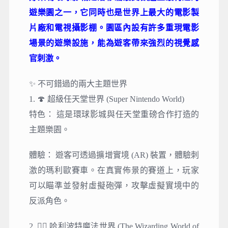
遊樂園之一，它同時也是世界上最大的電影製
片廠和電視攝影棚。園區內設有許多重現電影
場景的遊樂設施，能為遊客帶來強烈的視覺感
官刺激。
✨ 不可錯過的兩大主題世界
1. 🍄 超級任天堂世界 (Super Nintendo World)
特色： 這是環球影城與任天堂重磅合作打造的
主題樂園。
體驗： 遊客可透過擴增實境 (AR) 裝置，體驗刺
激的瑪利歐賽車。在真實佈景的賽道上，玩家
可以瞄準並發射虛擬砲彈，攻擊虛擬實境中的
反派角色。
2. 🧙‍♂️ 哈利波特魔法世界 (The Wizarding World of