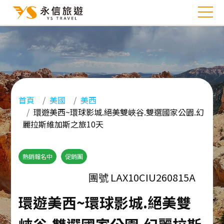
首頁
美國
美西
環遊美西~環球影城.絕美雙峽谷.雙選國家公園.幻
麗拉斯維加斯之旅10天
熱銷報名中
促銷團
團號 LAX10CIU260815A
環遊美西~環球影城.絕美雙