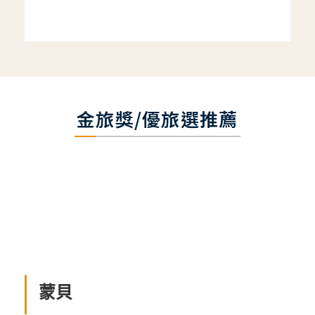
金旅獎/優旅選推薦
蒙貝