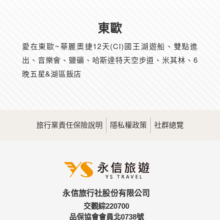
東歐
愛在東歐~華麗奧捷12天(CI)國王湖遊船、雙點進
出、音樂會、鹽礦、哈斯達特天空步道、米其林、6
晚五星&湖區飯店
旅行業責任保險說明
隱私權政策
社群總覽
永信旅行社股份有限公司
交觀綜220700
品保協會會員北0738號