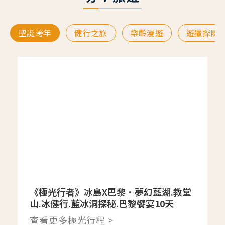
聖誕跨年
健行之旅
樂齡漫遊
遊獵探險
《極光行者》冰島X巴黎．夢幻藍湖.教堂
山.冰健行.藍冰洞探秘.巴黎饗宴10天
查看更多極光行程 >