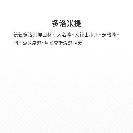
多洛米提
德義多洛米堤山林四大名峰~大鐘山冰川~楚格峰~
國王湖深度遊~阿爾卑斯環遊14天