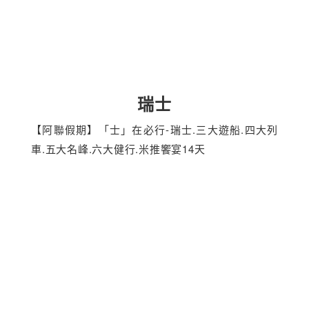
瑞士
【阿聯假期】「士」在必行-瑞士.三大遊船.四大列
車.五大名峰.六大健行.米推饗宴14天