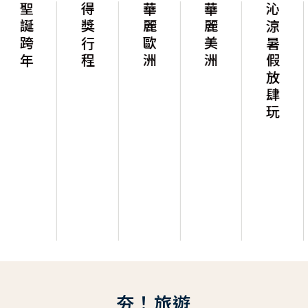
聖誕跨年
得獎行程
華麗歐洲
華麗美洲
沁涼暑假放肆玩
西
夯！旅遊