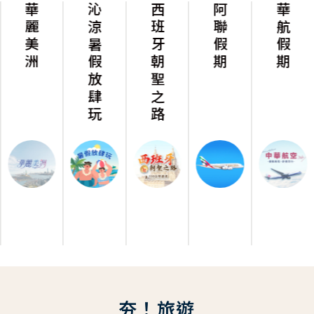
華麗美洲
沁涼暑假放肆玩
西班牙朝聖之路
阿聯假期
華航假期
夯！旅遊