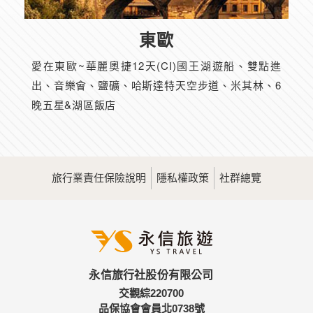
東歐
愛在東歐~華麗奧捷12天(CI)國王湖遊船、雙點進
出、音樂會、鹽礦、哈斯達特天空步道、米其林、6
晚五星&湖區飯店
旅行業責任保險說明
隱私權政策
社群總覽
永信旅行社股份有限公司
交觀綜220700
品保協會會員北0738號