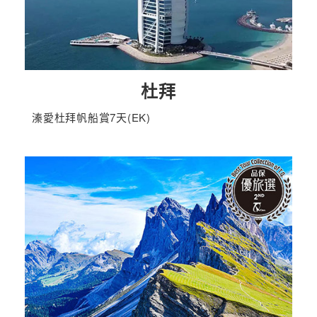
杜拜
溱愛杜拜帆船賞7天(EK)