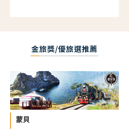
金旅獎/優旅選推薦
蒙貝