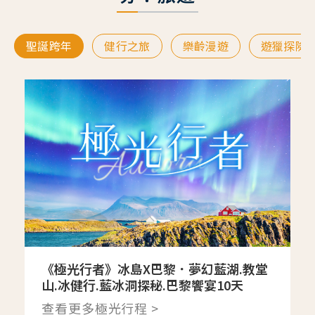
聖誕跨年
健行之旅
樂齡漫遊
遊獵探險
《極光行者》冰島X巴黎．夢幻藍湖.教堂
山.冰健行.藍冰洞探秘.巴黎饗宴10天
查看更多極光行程 >