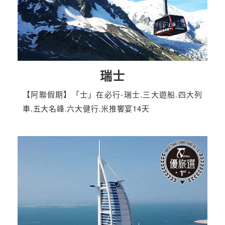
瑞士
【阿聯假期】「士」在必行-瑞士.三大遊船.四大列
車.五大名峰.六大健行.米推饗宴14天