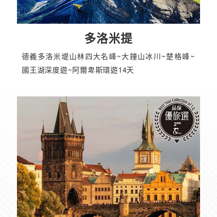
多洛米提
德義多洛米堤山林四大名峰~大鐘山冰川~楚格峰~
國王湖深度遊~阿爾卑斯環遊14天