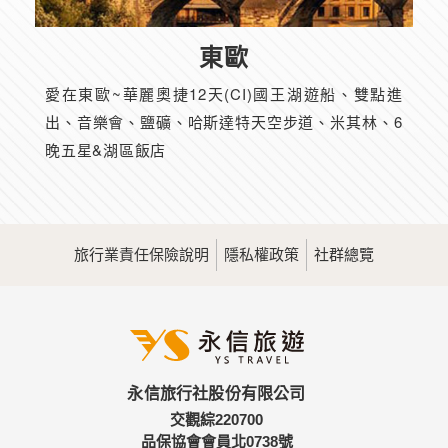
東歐
愛在東歐~華麗奧捷12天(CI)國王湖遊船、雙點進
出、音樂會、鹽礦、哈斯達特天空步道、米其林、6
晚五星&湖區飯店
旅行業責任保險說明
隱私權政策
社群總覽
永信旅行社股份有限公司
交觀綜220700
品保協會會員北0738號