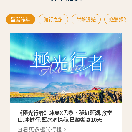
聖誕跨年
健行之旅
樂齡漫遊
遊獵探險
《極光行者》冰島X巴黎．夢幻藍湖.教堂
山.冰健行.藍冰洞探秘.巴黎饗宴10天
查看更多極光行程 >