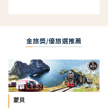
金旅獎/優旅選推薦
蒙貝