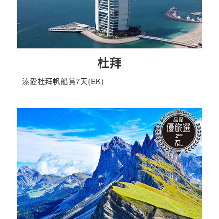
杜拜
溱愛杜拜帆船賞7天(EK)