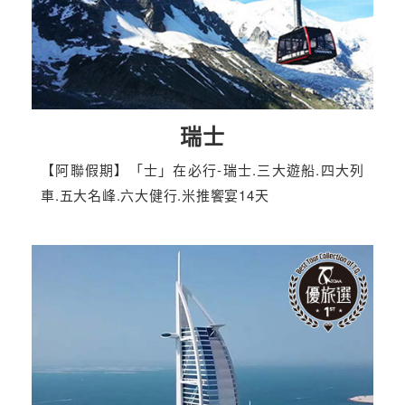
瑞士
【阿聯假期】「士」在必行-瑞士.三大遊船.四大列
車.五大名峰.六大健行.米推饗宴14天