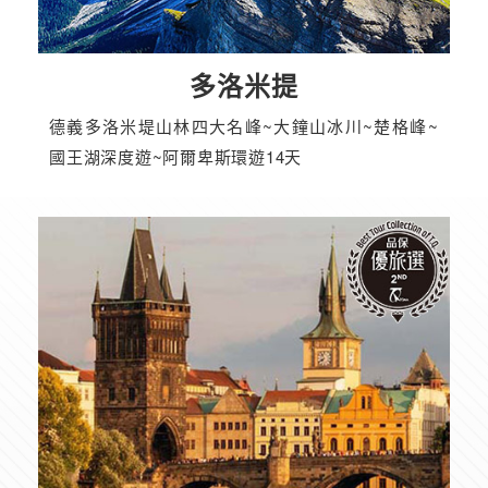
多洛米提
德義多洛米堤山林四大名峰~大鐘山冰川~楚格峰~
國王湖深度遊~阿爾卑斯環遊14天