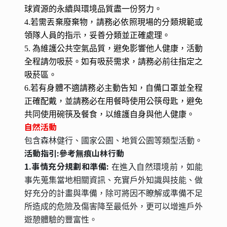
球資源的永續與環境品質盡一份努力。
4.若需丟棄廢棄物，請務必依照現場的分類規範或
領隊人員的指示，妥善分類並正確處理。
5. 為維護公共空氣品質，避免影響他人健康，活動
全程請勿吸菸。如有吸菸需求，請務必前往指定之
吸菸區。
6.若有身體不適請務必主動告知，自備口罩並全程
正確配戴，並請務必在用餐時使用公筷母匙，避免
共同使用碗筷及餐食，以維護自身與他人健康。
自然活動
包含森林健行、國家公園、地質公園等類型活動。
活動指引:參考無痕山林行動
1.事情充分規劃和準備:
在進入自然環境前，如能
事先蒐集當地相關資訊、充實戶外知識與技能、做
好充分的計畫與準備，除可將因不瞭解或準備不足
所造成的危險及傷害降至最低外，更可以增進戶外
遊憩體驗的豐富性。