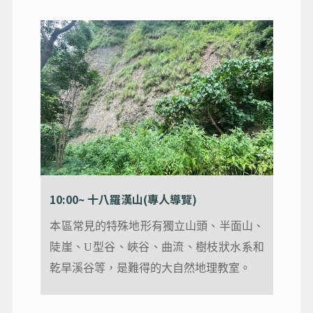
10:00~ 十八羅漢山(專人導覽)
10:00~ 十八羅漢山(專人導覽)
與苗栗火炎山、南投九九峰並稱為臺灣三大
本區常見的特殊地形有獨立山頭、半面山、
火炎山；十八羅漢山是由礫岩層所構成，因
陡崖、U型谷、峽谷、曲流、樹枝狀水系和
礫石間的膠結不一，易受雨水沖刷裸露，數
乾旱溪谷等，是難得的大自然地理教室。
十座高聳的山峰遠觀，彷彿神情動作各異的
羅漢立姿，故得其名並有「台灣小桂林」之