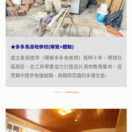
多多鳥濕地學校(導覽+體驗)
多多鳥濕地學校(導覽+體驗)
★
★
以大自然為教室、結合濕地復育與環境教育的生態園
成立者吳憶萍（暱稱多多鳥老師）耗時十年，帶領社
地。這裡曾經因莫拉克颱風引發土石流而變成荒廢地
區居民、志工與學童協力打造這片濕地教育基地，從
荒蕪中逐步恢復蛙類、鳥類與昆蟲的多樣生態~