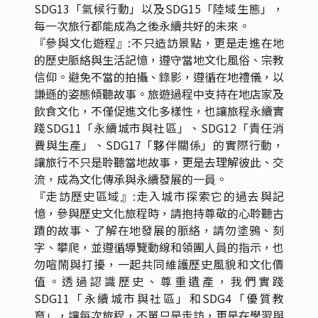
SDG13「氣候行動」以及SDG15「陸域生態」，
每一次旅行都能成為之後永續共好的未來。
『參與文化遊程』:不只造訪景點，更是走進在地
的歷史脈絡與生活記憶，遵守當地文化風俗、宗教
信仰。避免不當的拍攝、錄影，遵循在地禮儀，以
謙遜的姿態傾聽故事。旅遊過程中支持在地店家及
飲食文化，不僅促進文化多樣性，也讓旅程永續實
踐SDG11「永續城市與社區」、SDG12「責任消
費與生產」、SDG17「夥伴關係」的實際行動，
讓旅行不只是聆聽當地故事，更是去理解彼此、交
流，成為文化傳承與永續發展的一員。
『走訪歷史區域』:走入城市探索它的過去與記
憶，參與歷史文化旅程時，請抱持尊敬的心聆聽古
蹟的故事、了解在地發展的脈絡，請勿塗鴉、刻
字、攀爬，並遵循導覽動線和領團人員的指示，也
勿喧鬧與打擾，一起共同維護歷史風貌和文化價
值。透過認識歷史、尊重遺產，我們實踐
SDG11「永續城市與社區」和SDG4「優質教
育」，讓每次旅程，不單只是走訪，更是在學習與