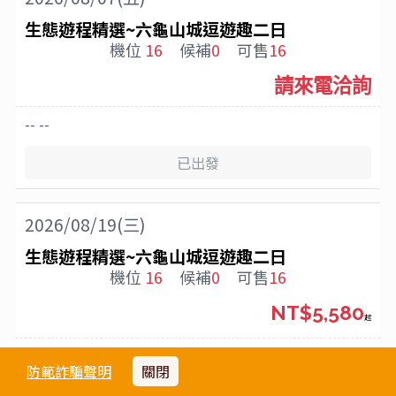
生態遊程精選~六龜山城逗遊趣二日
機位
16
候補
0
可售
16
請來電洽詢
-- --
已出發
2026/08/19(三)
生態遊程精選~六龜山城逗遊趣二日
機位
16
候補
0
可售
16
NT$5,580
起
-- --
防範詐騙聲明
關閉
截止