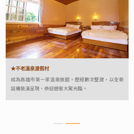
★不老溫泉渡假村
★不老溫泉渡假村
成為高雄市第一家溫泉旅館。歷經數次整建，以全新
位於高雄六龜區，是歷史悠久的溫泉區，泉質為清
設備裝潢呈現，恭迎遊客大駕光臨。
澈、無色無味的弱鹼性碳酸泉，可浴可飲，水溫約48°
C，富含礦物質，泡後皮膚滑嫩，有「返老還童」之
感~