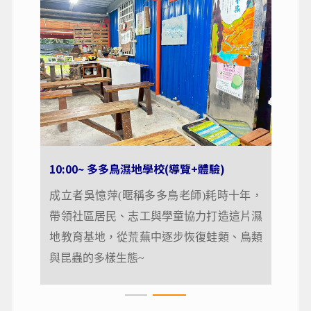
10:00~ 多多鳥濕地學校(導覽+體驗)
10:00~ 多多鳥濕地學校(導覽+體驗)
以大自然為教室、結合濕地復育與環境教育
成立者吳憶萍(暱稱多多鳥老師)耗時十年，
的生態園地。這裡曾經因莫拉克颱風引發土
帶領社區居民、志工與學童協力打造這片濕
石流而變成荒廢地。
地教育基地，從荒蕪中逐步恢復蛙類、鳥類
與昆蟲的多樣生態~