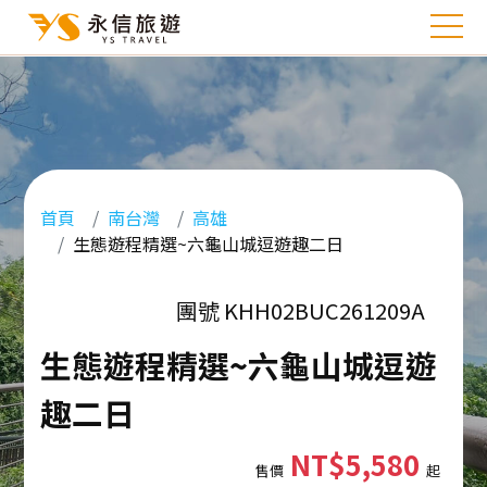
首頁
南台灣
高雄
生態遊程精選~六龜山城逗遊趣二日
團號 KHH02BUC261209A
生態遊程精選~六龜山城逗遊
趣二日
NT$5,580
售價
起