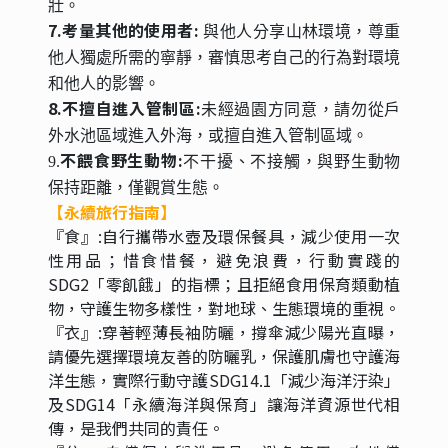
壯。
7.
考量其他的使用者:
與他人分享山林環境，尊重
他人獨處所需的寧靜，審慎思考自己的行為對環境
和他人的影響。
8.
不擅自進入管制區:
未經過園方同意，請勿從戶
外水池區域進入外海，或擅自進入管制區域。
不餵食野生動物:
9.
不干擾、不接觸，與野生動物
保持距離，僅觀賞生態。
【永續旅行指南】
『食』:自行攜帶水壺及環保餐具，減少使用一次
性用品；惜食惜餐，避免浪費，行動實踐的
SDG2「零飢餓」的指標；且拒絕食用保育類動植
物，守護生物多樣性，對地球、生態環境的重視。
『衣』:穿著輕薄長袖防曬，撐傘減少陽光直曝，
請優先選擇環境友善的防曬乳，保護肌膚也守護海
洋生態，實際行動守護SDG14.1「減少海洋汙染」
及SDG14「永續海洋與保育」讓海洋資源世代相
傳，是我們共同的責任。