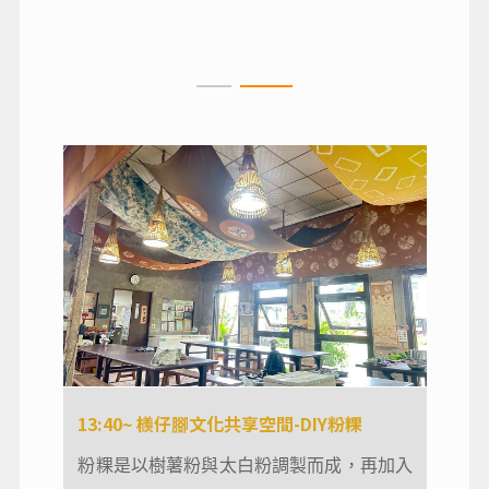
稱。
13:40~ 檨仔腳文化共享空間-DIY粉粿
13:40~ 檨仔腳文化共享空間-DIY粉粿
粉粿DIY是其食農體驗課程之一，讓大小朋
粉粿是以樹薯粉與太白粉調製而成，再加入