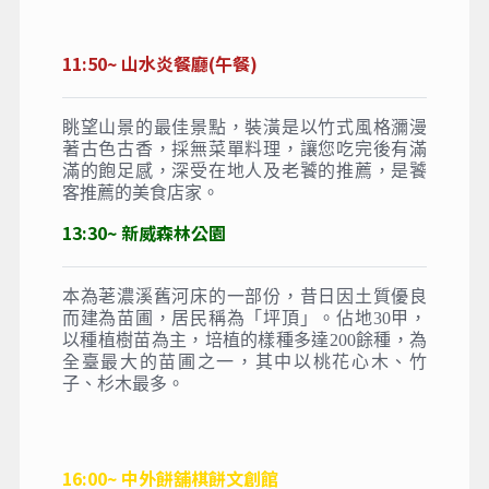
11:50~ 山水炎餐廳(午餐)
眺望山景的最佳景點，裝潢是以竹式風格瀰漫
著古色古香，採無菜單料理，讓您吃完後有滿
滿的飽足感，深受在地人及老饕的推薦，是饕
客推薦的美食店家。
13:30~ 新威森林公園
本為荖濃溪舊河床的一部份，昔日因土質優良
而建為苗圃，居民稱為「坪頂」。佔地30甲，
以種植樹苗為主，培植的樣種多達200餘種，為
全臺最大的苗圃之一，其中以桃花心木、竹
子、杉木最多。
16:00~ 中外餅舖棋餅文創館