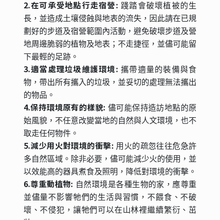
2.在可承受地點行走宿營:
踐踏會破壞植被的生
長，並造成土壤侵蝕與地表的流失，因此請在已規
劃好的步道及宿營範圍內活動，避免破壞步道及營
地周邊脆弱的植物及地表；不走捷徑，並儘可能留
下最輕的足跡。
3.
適當處理垃圾維護環境:
攜帶適量的裝備與食
物，帶出所有攜入的垃圾，並妥切的處理無法攜出
的物品。
4.
保持環境原有的樣貌:
儘可能保持造訪地點的原
始風貌，不任意改變當地的自然與人文環境，也不
取走任何物件。
5.
減少用火對環境的衝擊:
用火的疏忽往往危急許
多自然區域。除非必要，儘可能減少火的使用，並
以效能高的器具煮食及照明，降低對環境的衝擊。
6.
尊重動植物:
自然環境是各種生物的家，應尊重
並儘量不影響牠們的生活與習慣，不餵食、不破
壞、不侵犯，讓牠們可以在山林裡繼續繁衍、茁