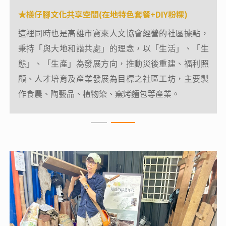
檨仔腳文化共享空間(在地特色套餐+DIY粉粿)
檨仔腳文化共享空間(在地特色套餐+DIY粉粿)
★
★
位於六龜區寶來里、南橫公路旁，「檨仔腳」意為台
這裡同時也是高雄市寶來人文協會經營的社區據點，
語的「芒果樹下」，這座文化共享空間是由寶來居民
秉持「與大地和諧共處」的理念，以「生活」、「生
胼手胝足改造舊倉庫，取材溪石、漂流木、稻殼、稻
態」、「生產」為發展方向，推動災後重建、福利照
草等自然原料，運用傳統工法砌造而成。
顧、人才培育及產業發展為目標之社區工坊，主要製
作食農、陶藝品、植物染、窯烤麵包等產業。