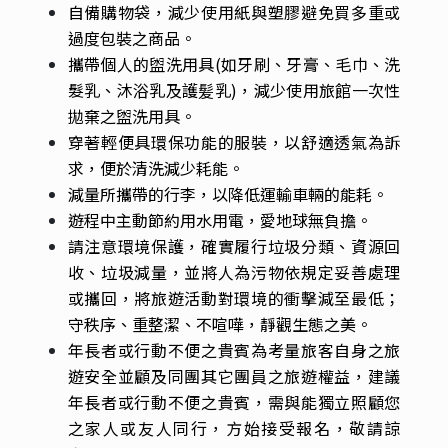
自備購物袋，減少使用紙與塑膠避免買多重或
過度包裝之商品。
攜帶個人的盥洗用具(如牙刷、牙膏、毛巾、洗
髮乳、沐浴乳及護髪乳)，減少使用旅館一次性
拋棄之盥洗用具。
穿著輕便具環保功能的服裝，以舒適透氣為訴
求，便於清洗減少耗能。
減量所攜帶的行李，以降低運輸車輛的能耗。
遊程中主動節約用水用電，愛地球無負擔。
請注意環境保護，確實履行垃圾分類、資源回
收、垃圾減量，並將人為污物依規定妥善處理
或攜回，將旅遊活動對環境的衝擊減至最低；
守秩序、重整潔、不喧嘩，靜觀生態之美。
年長者或行動不便之貴賓為考量旅客自身之旅
遊安全並顧及同團其它團員之旅遊權益，建議
年長者或行動不便之貴賓，需與能獨立照顧您
之家人或友人同行，方始接受報名，敬請諒