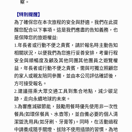
察。
特別提醒
【
】
為了確保您在本次旅程的安全與舒適，我們在此提
醒您配合以下事項。這是我們應盡的告知義務，也
是保障您的旅遊權益:
1.年長者或行動不便之貴賓，請於報名時主動告知
相關狀況，以便我們為您進行妥善安排，考量行程
安全與順暢度及顧及其他同團其他團員之遊覽權
益，年長者或行動不便之貴賓，需與可獨立照顧您
的家人或親友陪同參團，並由本公司評估確認後，
方可接受報名。
2.建議搭乘大眾交通工具到集合地點，減少碳足
跡，走向永續地球的未來。
3.為響應減碳節能，鼓勵用餐時優先使用非一次性
餐具(如環保餐具、水壺等)，並自備必要的個人清
潔盥洗用具(如牙刷、牙膏等)。同時，在活動過程
中請養成隨手關燈、拔除不使用插頭的習慣，為地