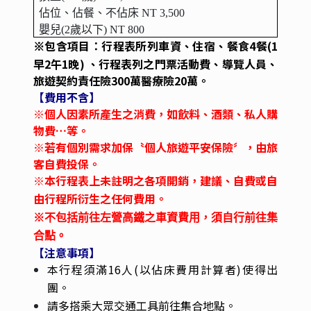
佔位、佔餐、不佔床 NT 3,500
嬰兒(2歲以下) NT 800
包含項目
行程表所列車資、住宿、餐食4餐(1
※
：
早2午1晚) 、行程表列之門票活動費、導覽人員、
旅遊契約責任險300萬醫療險20萬。
【費用不含】
※個人因素所產生之消費，如飲料、酒類、私人購
物費…等。
※若有個別需求加保〝個人旅遊平安保險〞，由旅
客自費投保。
※本行程表上未註明之各項開銷，建議、自費或自
由行程所衍生之任何費用。
※不包括前往左營高鐵之車資費用，須自行前往集
合點。
【注意事項】
本行程須滿16人(以佔床費用計算者)使得出
團。
請多搭乘大眾交通工具前往集合地點。