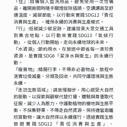
『住』:自備個人盥洗用品，避免使用一次性備
品，離開房間時隨手關燈拔除插頭，空調調高至舒
適溫度，減碳節能，以行動來實踐SDG12「責任
消費與生產」，確保永續的消費與生產模式。
『行』:低碳減少碳足跡，建議搭乘大眾交通工具
到集合地點，以行動來實踐SDG13「氣候行
動」，從個人行動開始，走向永續地球的未來。
『水資源』:節約用水，在旅途中節省每一滴珍貴
資源，是實踐SDG6「潔淨水與衛生」的永續行
動。
『廢棄物』:精簡行李，不帶非必要物品，旅程中
落實垃圾減量、分類及回收，共同守護環境與生態
永續。
『走訪生態區域』: 請放慢腳步，用心感受大自然
的脈動。以探索與觀察代替打擾，體驗與尊重取代
征服，減少人為壓力，守護動植物的棲地與生態平
衡，不採集野果、不帶走自然資源、保持適當距離
欣賞動物，讓大自然得以永續運行。透過實踐生態
旅遊實踐SDG12「責任消費與生產」、