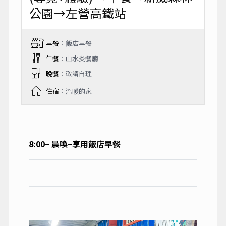
公園→左營高鐵站
早餐
：飯店早餐
午餐
：山水炎餐廳
晚餐
：敬請自理
住宿
：溫暖的家
8:00~
晨喚~
享用飯店早餐