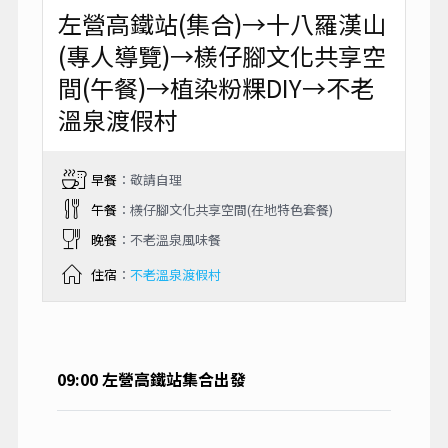
左營高鐵站(集合)→十八羅漢山
(專人導覽)→檨仔腳文化共享空
間(午餐)→植染粉粿DIY→不老
溫泉渡假村
早餐
：敬請自理
午餐
：檨仔腳文化共享空間(在地特色套餐)
晚餐
：不老溫泉風味餐
住宿
：
不老溫泉渡假村
09:00 左營高鐵站集合出發