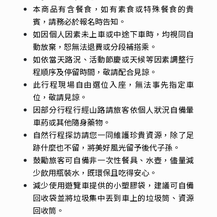
本商品有含餐食，如有素食或特殊餐食的貴
賓，請務必於報名時告知。
如因個人因素未上車或中途下車時，均視同自
動放棄，恕無法退費或分段補搭乘。
如依當天路況、活動節慶或天候等因素調整行
程順序及停留時間，敬請配合見諒。
此行程現場自由選位入座，無法事先指定車
位，敬請見諒。
因部分行程行經山路請旅客依個人狀況自備暈
車葯或其他隨身藥物。
自然行程探訪請您一同維護珍貴資源，除了足
跡什麼也不留，將美好風光留予後代子孫。
鼓勵旅客可自備非一次性餐具、水壺，儘量減
少飲用瓶裝水，既環保且吃得安心。
減少使用遊覽車提供的小塑膠袋，建議可自備
回收袋並將垃圾集中丟到車上的垃圾筒、資源
回收筒。