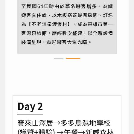
此溫泉水質清澈，無色無味，可浴可飲，
至民國64年時由於慕名遊客增多，為讓
屬碳酸泉，終年溫度為48度C左右，沐浴
遊客有住處，以木板搭蓋幾間房間，訂名
後皮膚滑膩，後將此溪改名為【不老
為【不老溫泉渡假村】，成為高雄市第一
溪】。
家溫泉旅館。歷經數次整建，以全新設備
裝潢呈現，恭迎遊客大駕光臨。
Day 2
寶來山澤居→多多鳥濕地學校
(導覽+體驗) →午餐→新威森林