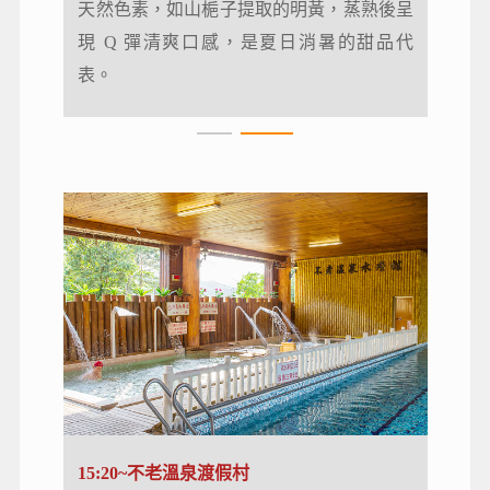
友能親手製作台灣經典小點心。
天然色素，如山梔子提取的明黃，蒸熟後呈
現 Q 彈清爽口感，是夏日消暑的甜品代
表。
15:20~不老溫泉渡假村
15:20~不老溫泉渡假村