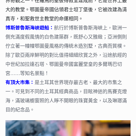
界奇觀之一。在羅馬的聖彼得教堂建成前，它是世界上最
大的教堂。鄂圖曼帝國佔領君士坦丁堡後，它被改建為清
真寺，和聖救世主教堂的命運相同。
博斯普魯斯海峽遊船：
航行於博斯普魯斯海峽上，歐洲一
側充滿度假風情的白色建築群，既舒心又雅緻；亞洲側則
佇立著一幢幢鄂圖曼風格的傳統木造別墅，古典而質樸。
除了歐亞兩岸鮮明的對比值得細細欣賞之外，沿途航經的
中世紀加拉達石塔、鄂圖曼帝國富麗堂皇的多爾瑪巴切
宮……等知名景點！
有頂大市集：
是土耳其世界現存最古老、最大的市集之
一。可見到不同的土耳其經典商品，目眩神迷的馬賽克燈
海，滿玻璃櫥窗照的人睜不開眼的珠寶黃金，以及琳瑯滿
目的紀念品。