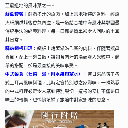
亞最道地的風味菜之一。
鮮魚套餐：
鮮嫩多汁的魚肉，加上當地獨特的香料，經爐
火細細烘烤後香氣四溢，是一道結合地中海風味與鄂圖曼
傳統手法的經典料理，每一口都是簡單卻令人回味的土耳
其日常。
驛站鐵板料理：
鐵板上烤著滋滋作響的肉料，伴隨著撲鼻
香氣，配上一碗白飯，讓飽含肉汁的湯頭滲入米粒中。簡
單的搭配，卻是最直接的美味享受。
中式餐食（七菜一湯、附水果與茶水）：
連日來品嚐了各
式土耳其風味料理，此時定會特別想念家鄉味，一頓熟悉
的中式料理必定令人感到特別親切，這樣的安排不僅是口
味上的轉換，也悄悄填補了旅途中對家鄉味的思念。