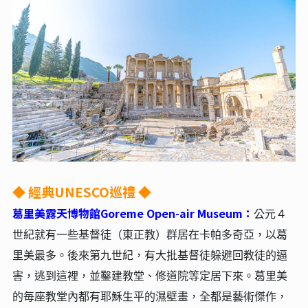
◆ 經典UNESCO巡禮 ◆
葛里美露天博物館Goreme Open-air Museum：
公元４
世紀就有一些基督徒（東正教）群居在卡帕多奇亞，以葛
里美最多。後來第九世紀，有大批基督徒躲避回教徒的逼
害，逃到這裡，並鑿建教堂、修道院等定居下來。葛里美
的毎座教堂內都有耶穌生平的濕壁畫，全都是藝術傑作，