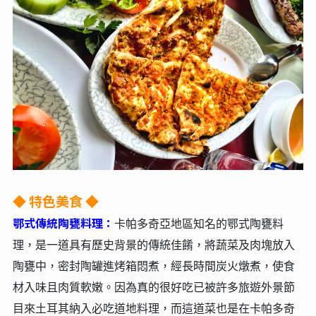
◆ 特色美食 ◆
鄂式傳統陶甕料理：
卡帕多奇亞地區知名的鄂式陶甕料
理，是一道具有歷史背景的傳統佳餚，將蔬菜及肉塊放入
陶甕中，密封陶罐進烤箱悶煮，經長時間炭火燉煮，使食
材入味且肉質軟嫩。因為真的很好吃已被許多旅遊外景節
目來土耳其納入必吃道地料理，而這道菜也是在卡帕多奇