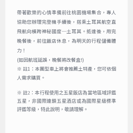
場集合，專人
帶著歡樂的心情準備前往桃園機
協助您辦理完登機手續後，搭乘土耳其航空直
飛航向橫跨神秘國度─土耳其。抵達後，用完
晚餐後，前往飯店休息，為明天的行程儲備體
力！
(如因航班延誤，晚餐將改餐盒!)
※ 註1：本團型車上將會推薦土特產，您可依個
人需求購買。
※ 註2：本行程使用之五星飯店為當地區域評鑑
五星，非國際連鎖五星酒店或為國際星級標準
評鑑等級，特此說明，敬請理解。