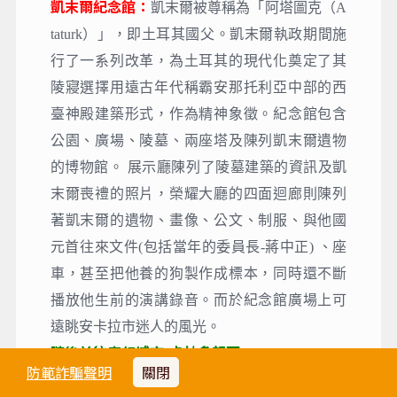
凱末爾紀念館：
凱末爾被尊稱為「阿塔圖克（A
taturk）」，即土耳其國父。凱末爾執政期間施
行了一系列改革，為土耳其的現代化奠定了其
陵寢選擇用遠古年代稱霸安那托利亞中部的西
臺神殿建築形式，作為精神象徵。紀念館包含
公園、廣場、陵墓、兩座塔及陳列凱末爾遺物
的博物館。 展示廳陳列了陵墓建築的資訊及凱
末爾喪禮的照片，榮耀大廳的四面迴廊則陳列
著凱末爾的遺物、畫像、公文、制服、與他國
元首往來文件(包括當年的委員長-蔣中正) 、座
車，甚至把他養的狗製作成標本，同時還不斷
播放他生前的演講錄音。而於紀念館廣場上可
遠眺安卡拉市迷人的風光。
隨後前往奇幻城市-卡帕多起亞。
防範詐騙聲明
關閉
【下車參觀】：鹽湖