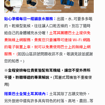
貼心準備每日一瓶礦泉水服務：
出國，水..可要多多喝
的。乾燥型氣候，往往讓人口乾舌燥的，別忘了隨時
土耳其團體巴士上提供免
給自己的身體補充水分喔！
費無線上網服務，貴賓您只要攜帶可連接 Wi-Fi 網路
的電子裝置上車，就可以免費使用巴士上的無線上網
服務。 (
如因山區訊號問題收訊不良，敬請見諒並感謝
您的知悉。)
※
全程安排每位貴賓皆配有耳機組，讓您不受外界所
干擾，聆聽導遊的專業解說。
(
耳塞式耳機皆不重複使
用)
搭乘巴士全覽土耳其境內：
土耳其除了古蹟文物外，
另外旅途中還有許多具有特色的村落、高地、農田...等