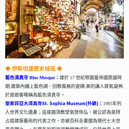
◆ 伊斯坦堡歷史城區 ◆
藍色清真寺 Blue Mosque
：
建於 17 世紀鄂圖曼帝國鼎盛時
期,建築內舖上藍色調、回教風格的瓷磚,美的讓人屏氣凝神,
於是遊客暱稱為藍色清真寺。
聖索菲亞大清真寺St. Sophia Museum(外觀)：
1985年列
入世界文化遺產；這座圓頂教堂氣勢恢弘，被公認為是拜
占庭建築藝術的代表之作，亦被百科全書選為現代七大世