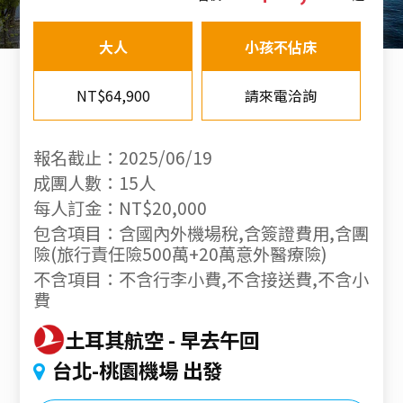
大人
小孩不佔床
NT$64,900
請來電洽詢
報名截止：2025/06/19
成團人數：15人
每人訂金：NT$20,000
包含項目：含國內外機場稅,含簽證費用,含團
險(旅行責任險500萬+20萬意外醫療險)
不含項目：不含行李小費,不含接送費,不含小
費
土耳其航空
早去午回
台北-桃園機場 出發