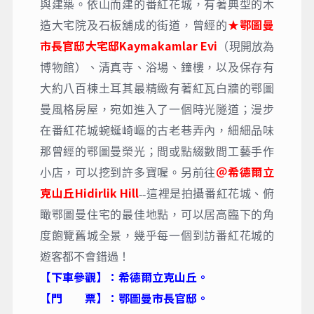
與建築。依山而建的番紅花城，有著典型的木
★鄂圖曼
造大宅院及石板舖成的街道，曾經的
市長官邸大宅邸Kaymakamlar Evi
（現開放為
博物館）、清真寺、浴場、鐘樓，以及保存有
大約八百棟土耳其最精緻有著紅瓦白牆的鄂圖
曼風格房屋，宛如進入了一個時光隧道；漫步
在番紅花城蜿蜒崎嶇的古老巷弄內，細細品味
那曾經的鄂圖曼榮光；間或點綴數間工藝手作
＠希德爾立
小店，可以挖到許多寶喔。另前往
克山丘Hidirlik Hill
--這裡是拍攝番紅花城、俯
瞰鄂圖曼住宅的最佳地點，可以居高臨下的角
度飽覽舊城全景，幾乎每一個到訪番紅花城的
遊客都不會錯過！
【下車參觀】：希德爾立克山丘。
【門 票】：鄂圖曼市長官邸。