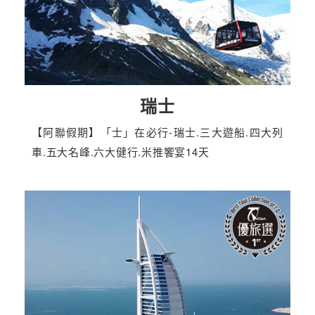
瑞士
【阿聯假期】「士」在必行-瑞士.三大遊船.四大列
車.五大名峰.六大健行.米推饗宴14天