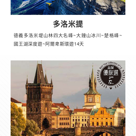
多洛米提
德義多洛米堤山林四大名峰~大鐘山冰川~楚格峰~
國王湖深度遊~阿爾卑斯環遊14天