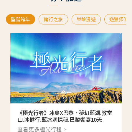
聖誕跨年
健行之旅
樂齡漫遊
遊獵探險
《極光行者》冰島X巴黎．夢幻藍湖.教堂
山.冰健行.藍冰洞探秘.巴黎饗宴10天
查看更多極光行程 >