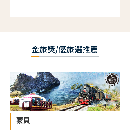
金旅獎/優旅選推薦
蒙貝