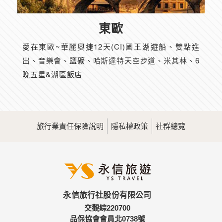
東歐
愛在東歐~華麗奧捷12天(CI)國王湖遊船、雙點進
出、音樂會、鹽礦、哈斯達特天空步道、米其林、6
晚五星&湖區飯店
旅行業責任保險說明
隱私權政策
社群總覽
永信旅行社股份有限公司
交觀綜220700
品保協會會員北0738號