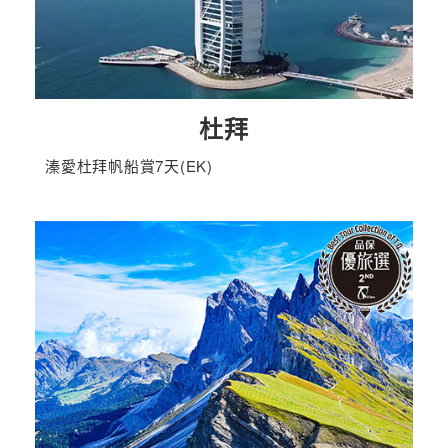
杜拜
溱愛杜拜帆船賞7天(EK)