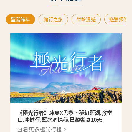
聖誕跨年
健行之旅
樂齡漫遊
遊獵探險
《極光行者》冰島X巴黎．夢幻藍湖.教堂
山.冰健行.藍冰洞探秘.巴黎饗宴10天
查看更多極光行程 >