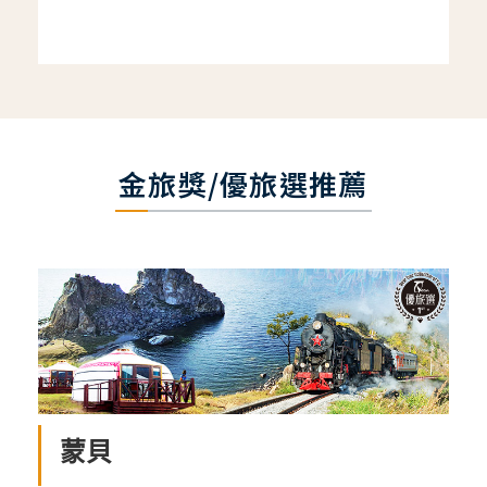
金旅獎/優旅選推薦
蒙貝