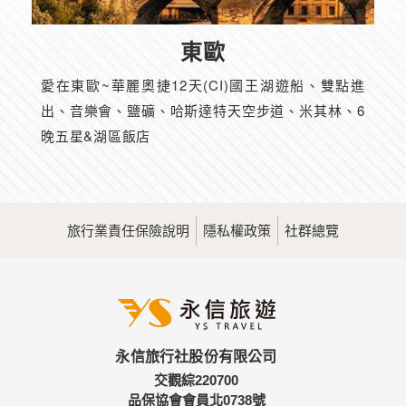
東歐
愛在東歐~華麗奧捷12天(CI)國王湖遊船、雙點進
出、音樂會、鹽礦、哈斯達特天空步道、米其林、6
晚五星&湖區飯店
旅行業責任保險說明
隱私權政策
社群總覽
永信旅行社股份有限公司
交觀綜220700
品保協會會員北0738號