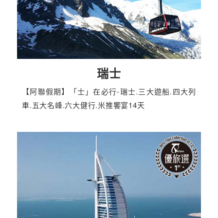
瑞士
【阿聯假期】「士」在必行-瑞士.三大遊船.四大列
車.五大名峰.六大健行.米推饗宴14天