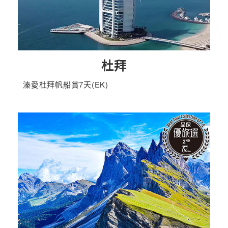
杜拜
溱愛杜拜帆船賞7天(EK)