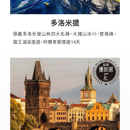
多洛米提
德義多洛米堤山林四大名峰~大鐘山冰川~楚格峰~
國王湖深度遊~阿爾卑斯環遊14天