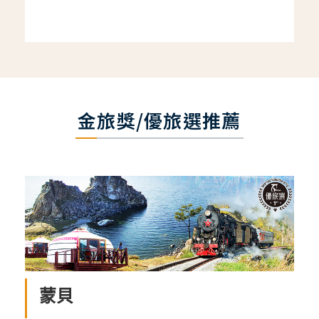
金旅獎/優旅選推薦
蒙貝