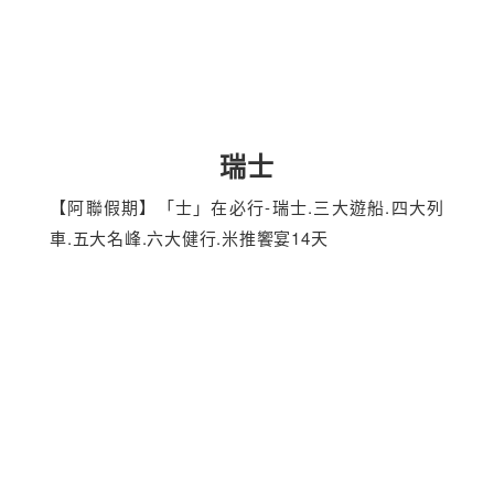
瑞士
【阿聯假期】「士」在必行-瑞士.三大遊船.四大列
車.五大名峰.六大健行.米推饗宴14天