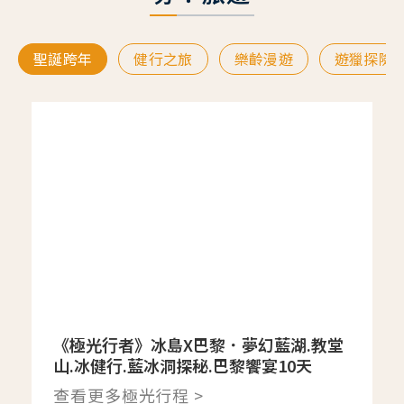
聖誕跨年
健行之旅
樂齡漫遊
遊獵探險
《極光行者》冰島X巴黎．夢幻藍湖.教堂
山.冰健行.藍冰洞探秘.巴黎饗宴10天
查看更多極光行程 >