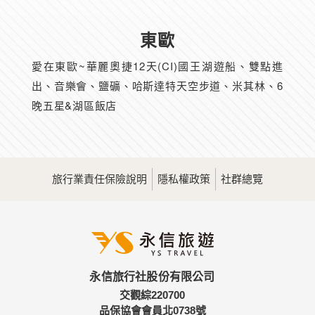
東歐
愛在東歐~華麗奧捷12天(CI)國王湖遊船、雙點進
出、音樂會、鹽礦、哈斯達特天空步道、米其林、6
晚五星&湖區飯店
旅行業責任保險說明
隱私權政策
社群總覽
永信旅行社股份有限公司
交觀綜220700
品保協會會員北0738號