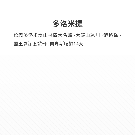
多洛米提
德義多洛米堤山林四大名峰~大鐘山冰川~楚格峰~
國王湖深度遊~阿爾卑斯環遊14天