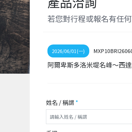
產品洽詢
若您對行程或報名有任何
MXP10BRI2606
2026/06/01(一)
阿爾卑斯多洛米堤名峰～西達峰
姓名 / 稱謂
*