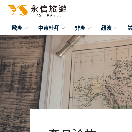
歐洲
中東杜拜
非洲
紐澳