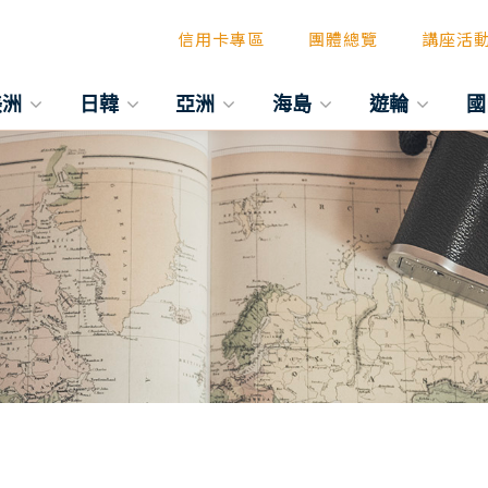
信用卡專區
團體總覽
講座活
美洲
日韓
亞洲
海島
遊輪
國