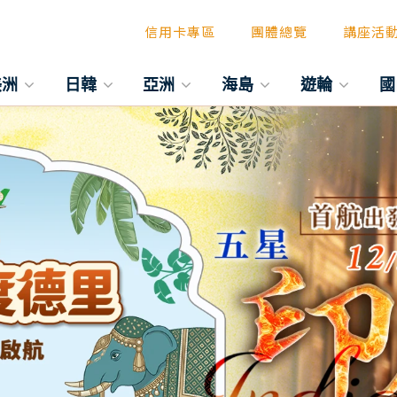
信用卡專區
團體總覽
講座活
美洲
日韓
亞洲
海島
遊輪
國