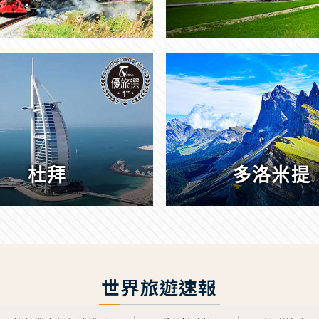
杜拜
多洛米提
世界旅遊速報