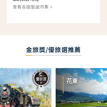
查看各國聖誕市集 >
金旅獎/優旅選推薦
花東