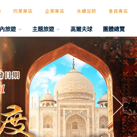
動
同業專區
企業專區
永續足跡
會員專區
內旅遊
主題旅遊
高爾夫球
團體總覽
往後