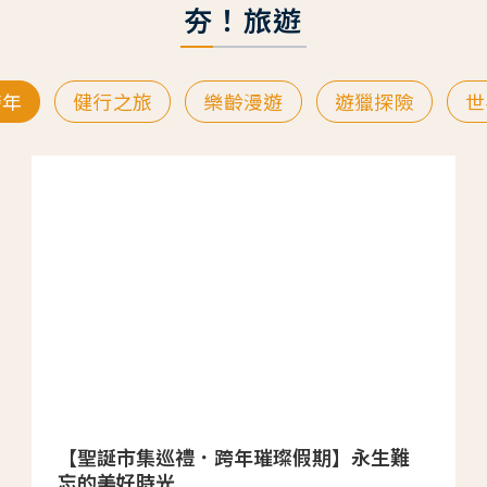
夯！旅遊
跨年
健行之旅
樂齡漫遊
遊獵探險
世
【聖誕市集巡禮．跨年璀璨假期】永生難
忘的美好時光