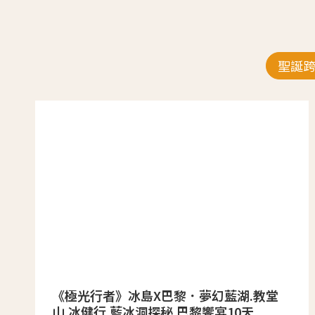
聖誕
《極光行者》冰島X巴黎．夢幻藍湖.教堂
山.冰健行.藍冰洞探秘.巴黎饗宴10天