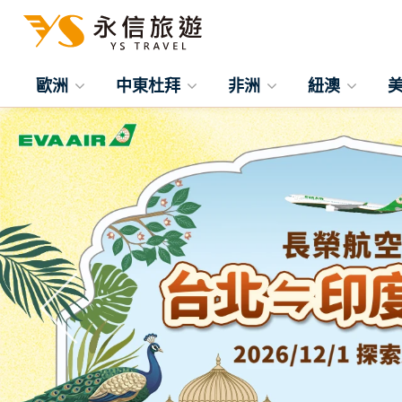
歐洲
中東杜拜
非洲
紐澳
往前