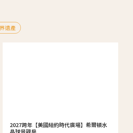
界遺產
2027跨年【美國紐約時代廣場】希爾頓水
晶球景觀房