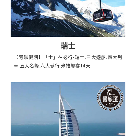
瑞士
【阿聯假期】「士」在必行-瑞士.三大遊船.四大列
車.五大名峰.六大健行.米推饗宴14天