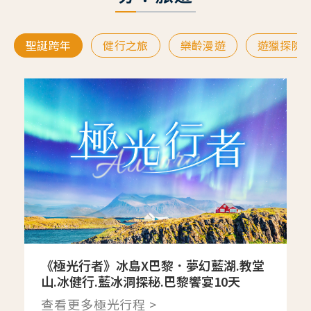
聖誕跨年
健行之旅
樂齡漫遊
遊獵探險
《極光行者》冰島X巴黎．夢幻藍湖.教堂
山.冰健行.藍冰洞探秘.巴黎饗宴10天
查看更多極光行程 >