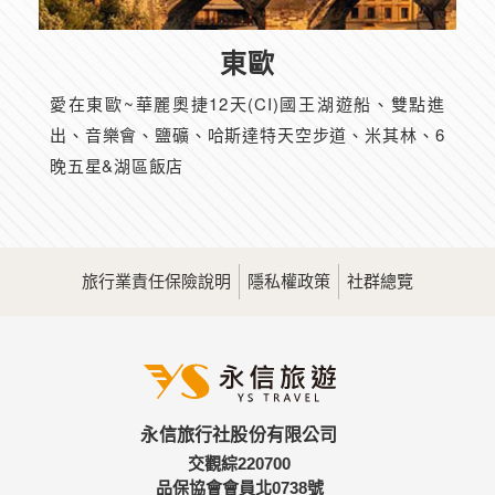
東歐
愛在東歐~華麗奧捷12天(CI)國王湖遊船、雙點進
出、音樂會、鹽礦、哈斯達特天空步道、米其林、6
晚五星&湖區飯店
旅行業責任保險說明
隱私權政策
社群總覽
永信旅行社股份有限公司
交觀綜220700
品保協會會員北0738號