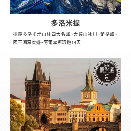
多洛米提
德義多洛米堤山林四大名峰~大鐘山冰川~楚格峰~
國王湖深度遊~阿爾卑斯環遊14天