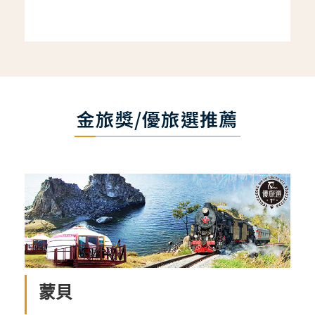
金旅獎/優旅選推薦
蒙貝