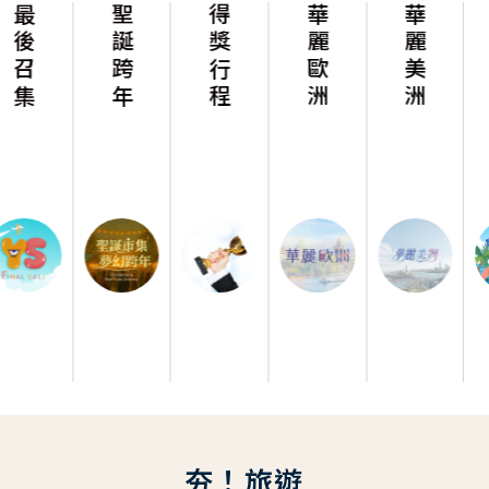
聖誕跨年
得獎行程
華麗歐洲
華麗美洲
沁涼暑假放肆玩
夯！旅遊