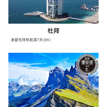
杜拜
溱愛杜拜帆船賞7天(EK)