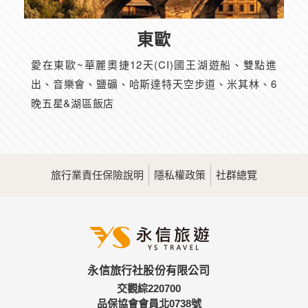
東歐
愛在東歐~華麗奧捷12天(CI)國王湖遊船、雙點進
出、音樂會、鹽礦、哈斯達特天空步道、米其林、6
晚五星&湖區飯店
旅行業責任保險說明
隱私權政策
社群總覽
永信旅行社股份有限公司
交觀綜220700
品保協會會員北0738號