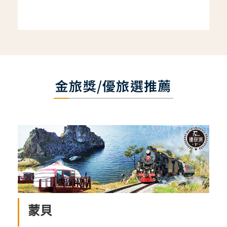
金旅獎/優旅選推薦
蒙貝