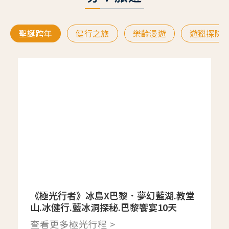
聖誕跨年
健行之旅
樂齡漫遊
遊獵探險
《極光行者》冰島X巴黎．夢幻藍湖.教堂
山.冰健行.藍冰洞探秘.巴黎饗宴10天
查看更多極光行程 >