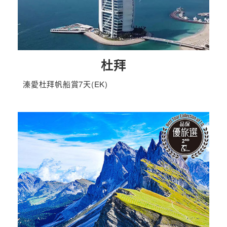
杜拜
溱愛杜拜帆船賞7天(EK)