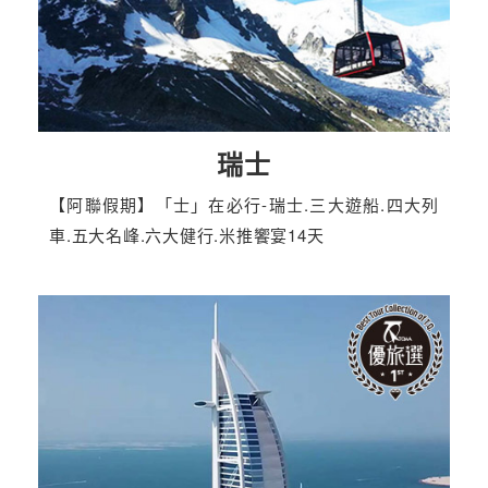
瑞士
【阿聯假期】「士」在必行-瑞士.三大遊船.四大列
車.五大名峰.六大健行.米推饗宴14天