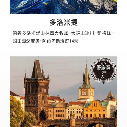
多洛米提
德義多洛米堤山林四大名峰~大鐘山冰川~楚格峰~
國王湖深度遊~阿爾卑斯環遊14天