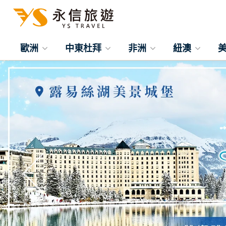
歐洲
中東杜拜
非洲
紐澳
往前