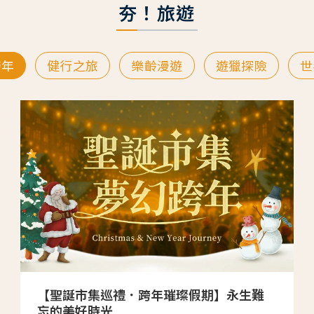
夯！旅遊
跨年
健行之旅
樂齡漫遊
遊獵探險
世
【聖誕市集巡禮．跨年璀璨假期】永生難
忘的美好時光