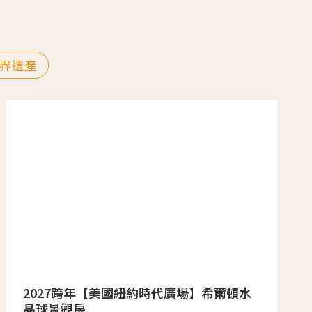
界遺產
2027跨年【美國紐約時代廣場】希爾頓水
晶球景觀房