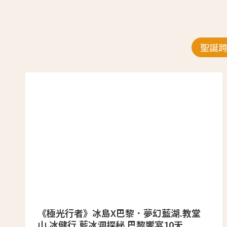
聖誕
《極光行者》冰島X巴黎．夢幻藍湖.教堂
山.冰健行.藍冰洞探秘.巴黎饗宴10天