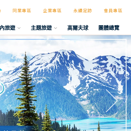
動
同業專區
企業專區
永續足跡
會員專區
內旅遊
主題旅遊
高爾夫球
團體總覽
往後