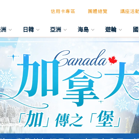
信用卡專區
團體總覽
講座活
美洲
日韓
亞洲
海島
遊輪
國