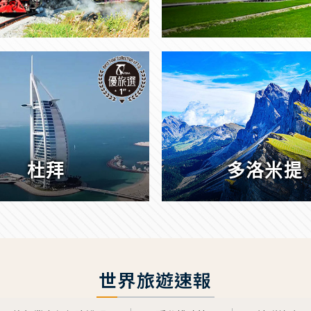
杜拜
多洛米提
世界旅遊速報