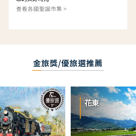
查看各國聖誕市集 >
金旅獎/優旅選推薦
花東