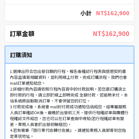
小計
NT$162,900
訂單金額
NT$162,900
訂購須知
1.選擇出符合您出發日期的行程，報名後確認行程表與旅遊契約書
內容且填寫相關資料，並利用線上付款，完成訂購流程，我們也會
mail訂單通知給您。
2.詳細付款內容請依照行程內容頁中的付款說明。若您是訂購須立
即付款的行程，請立即於線上即時完成 全額付款，若逾時未付，本
站系統將自動取消訂單，不會保留您的訂位。
3.付款完成後，系統會 mail封付款成功通知信函給您，經專屬服務
人員訂單確認OK後，最晚於出發前三天，提供行程確認單與團體行
程確認文件給您，您也可以在訂單查詢中得知(若行程確認單有變
更，業務人員會於出發前聯絡您)。
4.若有需要『旅行業代收轉付收據』，請通知業務人員郵寄到您指
定寄送地址。