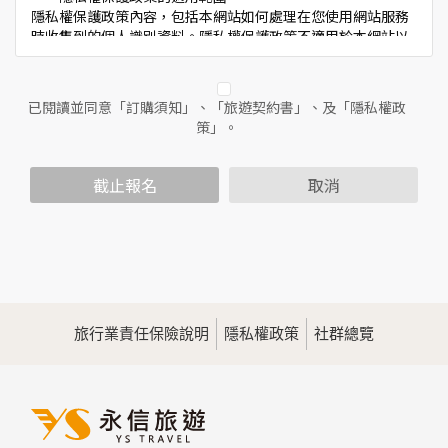
隱私權保護政策內容，包括本網站如何處理在您使用網站服務
時收集到的個人識別資料。隱私權保護政策不適用於本網站以
外的相關連結網站，也不適用於非本網站所委託或參與管理的
人員。
已閱讀並同意「訂購須知」、「旅遊契約書」、及「隱私權政
二、個人資料的蒐集、處理及利用方式
策」。
當您造訪本網站或使用本網站所提供之功能服務時，我們將視
該服務功能性質，請您提供必要的個人資料，並在該特定目的
範圍內處理及利用您的個人資料；非經您書面同意，本網站不
截止報名
取消
會將個人資料用於其他用途。
本網站在您使用服務信箱、問卷調查等互動性功能時，會保留
您所提供的姓名、電子郵件地址、聯絡方式及使用時間等。
於一般瀏覽時，伺服器會自行記錄相關行徑，包括您使用連線
設備的IP位址、使用時間、使用的瀏覽器、瀏覽及點選資料記
錄等，做為我們增進網站服務的參考依據，此記錄為內部應
用，決不對外公佈。
旅行業責任保險說明
隱私權政策
社群總覽
為提供精確的服務，我們會將收集的問卷調查內容進行統計與
分析，分析結果之統計數據或說明文字呈現，除供內部研究
外，我們會視需要公佈統計數據及說明文字，但不涉及特定個
人之資料。
三、資料之保護