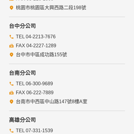
經由您書面同意。
法律明文規定。
桃園市桃園區大興西路二段198號
為免除您生命、身體、自由或財產上之危險。
與公務機關或學術研究機構合作，基於公共利益為統計或學術
研究而有必要，且資料經過提供者處理或蒐集者依其揭露方式
台中分公司
無從識別特定之當事人。
當您在網站的行為，違反服務條款或可能損害或妨礙網站與其
TEL 04-2213-7676
他使用者權益或導致任何人遭受損害時，經網站管理單位研析
FAX 04-2227-1289
揭露您的個人資料是為了辨識、聯絡或採取法律行動所必要
者。
台中市中區成功路155號
有利於您的權益。
本網站委託廠商協助蒐集、處理或利用您的個人資料時，將對
委外廠商或個人善盡監督管理之責。
台南分公司
六、Cookie之使用
TEL 06-300-9689
為了提供您最佳的服務，本網站會在您的電腦中放置並取用我
FAX 06-222-7889
們的Cookie，若您不願接受Cookie的寫入，您可在您使用的
瀏覽器功能項中設定隱私權等級為高，即可拒絕Cookie的寫
台南市中西區中山路147號8樓A室
入，但可能會導至網站某些功能無法正常執行。
七、隱私權保護政策之修正
高雄分公司
本網站隱私權保護政策將因應需求隨時進行修正，修正後的條
TEL 07-331-1539
款將刊登於網站上。