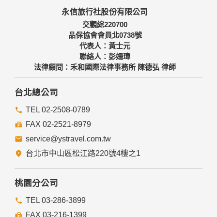
本網站主機均設有防火牆、防毒系統等相關的各項資訊安全設
永信旅行社股份有限公司
備及必要的安全防護措施，加以保護網站及您的個人資料採用
嚴格的保護措施，只由經過授權的人員才能接觸您的個人資
交觀綜220700
料，相關處理人員皆簽有保密合約，如有違反保密義務者，將
品保協會會員北0738號
會受到相關的法律處分。
代表人：黃士元
如因業務需要有必要委託其他單位提供服務時，本網站亦會嚴
聯絡人：彭姍瑋
格要求其遵守保密義務，並且採取必要檢查程序以確定其將確
法律顧問：禾和國際法律事務所 陳德弘 律師
實遵守。
四、網站對外的相關連結
台北總公司
本網站的網頁提供其他網站的網路連結，您也可經由本網站所
提供的連結，點選進入其他網站。但該連結網站不適用本網站
TEL 02-2508-0789
的隱私權保護政策，您必須參考該連結網站中的隱私權保護政
FAX 02-2521-8979
策。
service@ystravel.com.tw
五、與第三人共用個人資料之政策
台北市中山區松江路220號4樓之1
本網站絕不會提供、交換、出租或出售任何您的個人資料給其
他個人、團體、私人企業或公務機關，但有法律依據或合約義
務者，不在此限。
桃園分公司
前項但書之情形包括不限於：
TEL 03-286-3899
FAX 03-216-1399