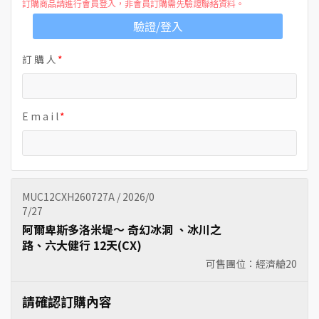
訂購商品請進行會員登入，非會員訂購需先驗證聯絡資料。
驗證/登入
訂 購 人
E m a i l
MUC12CXH260727A / 2026/0
7/27
阿爾卑斯多洛米堤～ 奇幻冰洞 、冰川之
路、六大健行 12天(CX)
可售團位：經濟艙
20
請確認訂購內容