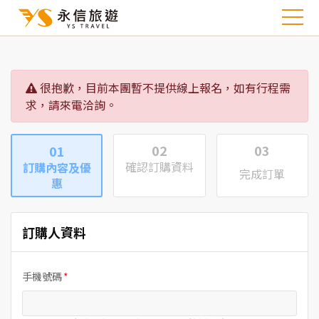
很抱歉，目前本團暫不提供線上報名，如有行程需
求，請來電洽詢。
02
03
01
確認訂購資料
訂購內容及優
完成訂單
惠
訂購人資料
手機號碼