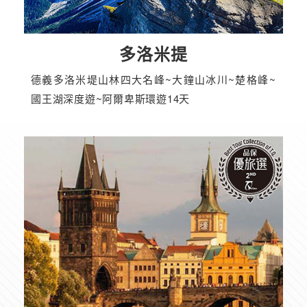
多洛米提
德義多洛米堤山林四大名峰~大鐘山冰川~楚格峰~
國王湖深度遊~阿爾卑斯環遊14天