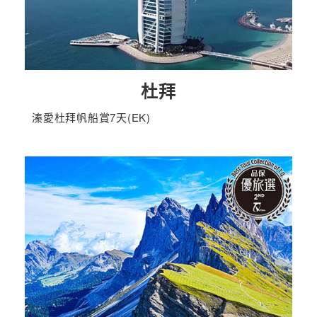
杜拜
溱愛杜拜帆船賞7天(EK)