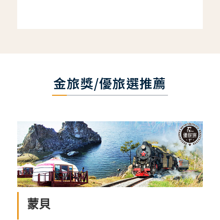
金旅獎/優旅選推薦
蒙貝