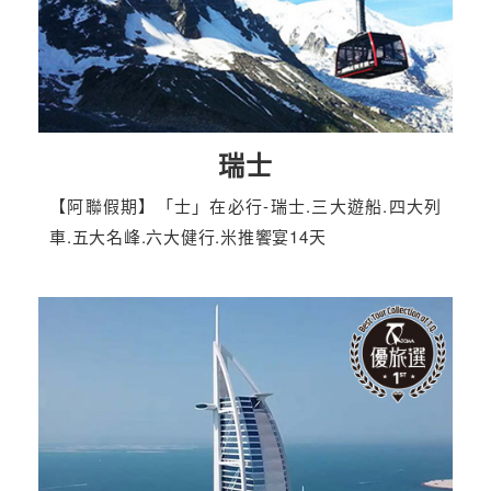
瑞士
【阿聯假期】「士」在必行-瑞士.三大遊船.四大列
車.五大名峰.六大健行.米推饗宴14天