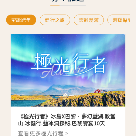
聖誕跨年
健行之旅
樂齡漫遊
遊獵探險
《極光行者》冰島X巴黎．夢幻藍湖.教堂
山.冰健行.藍冰洞探秘.巴黎饗宴10天
查看更多極光行程 >