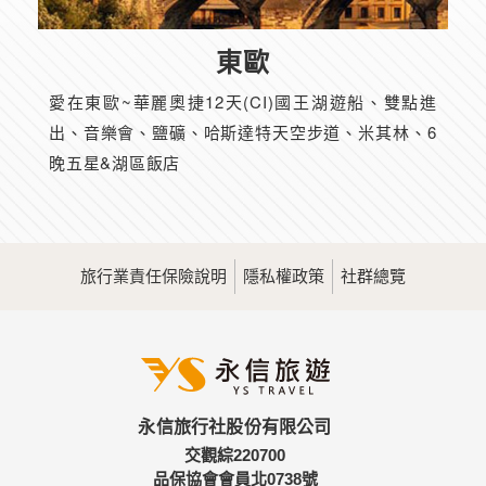
東歐
愛在東歐~華麗奧捷12天(CI)國王湖遊船、雙點進
出、音樂會、鹽礦、哈斯達特天空步道、米其林、6
晚五星&湖區飯店
旅行業責任保險說明
隱私權政策
社群總覽
永信旅行社股份有限公司
交觀綜220700
品保協會會員北0738號