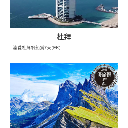
杜拜
溱愛杜拜帆船賞7天(EK)