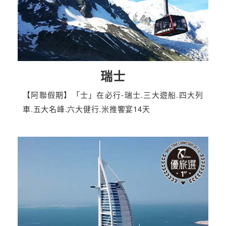
瑞士
【阿聯假期】「士」在必行-瑞士.三大遊船.四大列
車.五大名峰.六大健行.米推饗宴14天