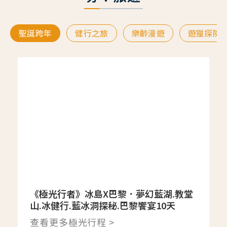
聖誕跨年
健行之旅
樂齡漫遊
遊獵探險
《極光行者》冰島X巴黎．夢幻藍湖.教堂
山.冰健行.藍冰洞探秘.巴黎饗宴10天
查看更多極光行程 >