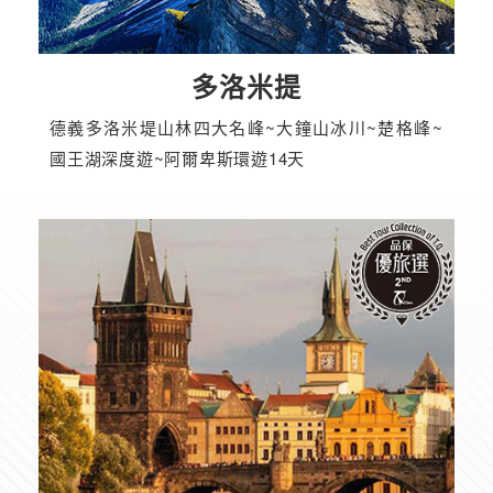
多洛米提
德義多洛米堤山林四大名峰~大鐘山冰川~楚格峰~
國王湖深度遊~阿爾卑斯環遊14天