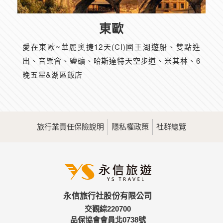
東歐
愛在東歐~華麗奧捷12天(CI)國王湖遊船、雙點進
出、音樂會、鹽礦、哈斯達特天空步道、米其林、6
晚五星&湖區飯店
旅行業責任保險說明
隱私權政策
社群總覽
永信旅行社股份有限公司
交觀綜220700
品保協會會員北0738號