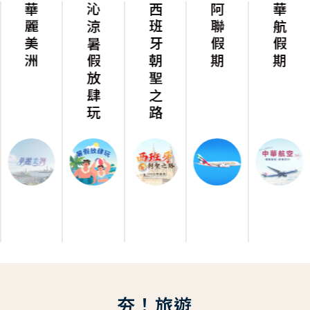
華麗美洲
沁涼暑假放肆玩
西班牙朝聖之路
阿聯假期
華航假期
夯！旅遊