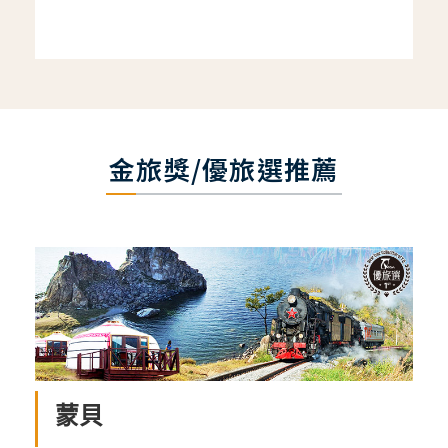
金旅獎/優旅選推薦
蒙貝