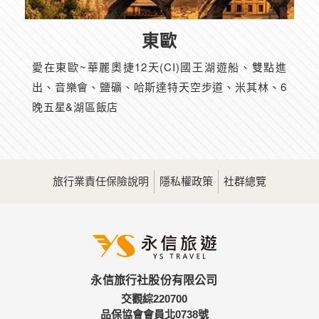
東歐
愛在東歐~華麗奧捷12天(CI)國王湖遊船、雙點進
出、音樂會、鹽礦、哈斯達特天空步道、米其林、6
晚五星&湖區飯店
旅行業責任保險說明
隱私權政策
社群總覽
永信旅行社股份有限公司
交觀綜220700
品保協會會員北0738號