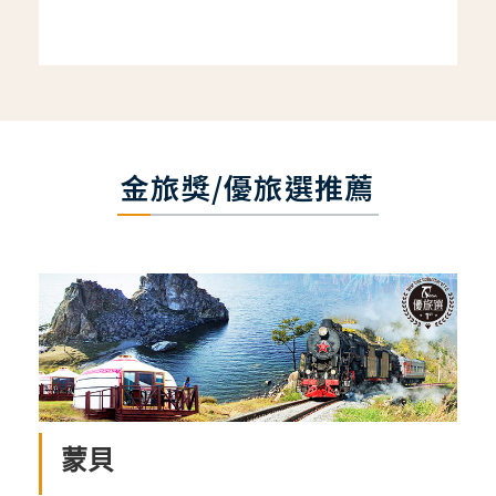
金旅獎/優旅選推薦
蒙貝