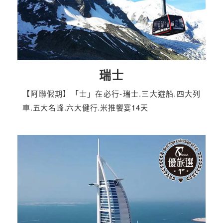
瑞士
【阿聯假期】「士」在必行-瑞士.三大遊船.四大列
車.五大名峰.六大健行.米推饗宴14天