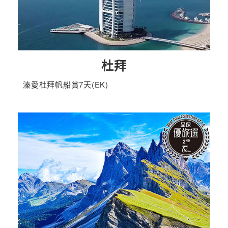
杜拜
溱愛杜拜帆船賞7天(EK)