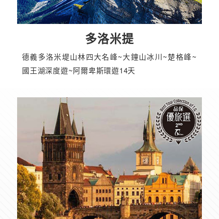
多洛米提
德義多洛米堤山林四大名峰~大鐘山冰川~楚格峰~
國王湖深度遊~阿爾卑斯環遊14天