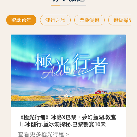
聖誕跨年
健行之旅
樂齡漫遊
遊獵探險
《極光行者》冰島X巴黎．夢幻藍湖.教堂
山.冰健行.藍冰洞探秘.巴黎饗宴10天
查看更多極光行程 >