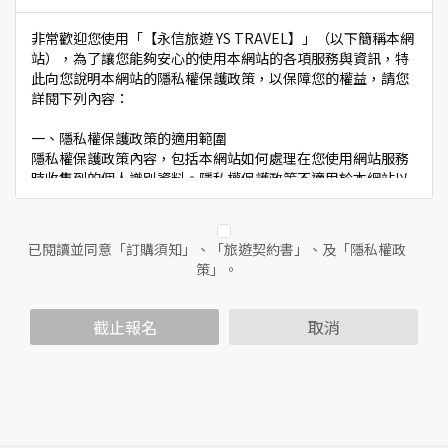
非常歡迎您使用「【永信旅遊 YS TRAVEL】」（以下簡稱本網
站），為了讓您能夠安心的使用本網站的各項服務與資訊，特
此向您說明本網站的隱私權保護政策，以保障您的權益，請您
詳閱下列內容：
一、隱私權保護政策的適用範圍
隱私權保護政策內容，包括本網站如何處理在您使用網站服務
時收集到的個人識別資料。隱私權保護政策不適用於本網站以
外的相關連結網站，也不適用於非本網站所委託或參與管理的
人員。
已閱讀並同意「訂購須知」、「旅遊契約書」、及「隱私權政
二、個人資料的蒐集、處理及利用方式
策」。
當您造訪本網站或使用本網站所提供之功能服務時，我們將視
該服務功能性質，請您提供必要的個人資料，並在該特定目的
範圍內處理及利用您的個人資料；非經您書面同意，本網站不
截止報名
取消
會將個人資料用於其他用途。
本網站在您使用服務信箱、問卷調查等互動性功能時，會保留
您所提供的姓名、電子郵件地址、聯絡方式及使用時間等。
於一般瀏覽時，伺服器會自行記錄相關行徑，包括您使用連線
設備的IP位址、使用時間、使用的瀏覽器、瀏覽及點選資料記
錄等，做為我們增進網站服務的參考依據，此記錄為內部應