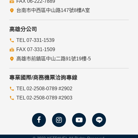
FAX 06-222-7889
們的Cookie，若您不願接受Cookie的寫入，您可在您使用的
瀏覽器功能項中設定隱私權等級為高，即可拒絕Cookie的寫
台南市中西區中山路147號8樓A室
入，但可能會導至網站某些功能無法正常執行。
七、隱私權保護政策之修正
高雄分公司
本網站隱私權保護政策將因應需求隨時進行修正，修正後的條
TEL 07-331-1539
款將刊登於網站上。
FAX 07-331-1509
高雄市前鎮區中山二路91號19樓-5
專業國際/商務機票洽詢專線
TEL 02-2508-0789 #2902
TEL 02-2508-0789 #2903