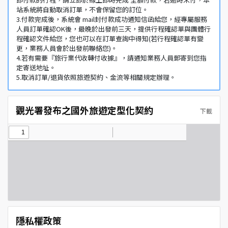
站系統將自動取消訂單，不會保留您的訂位。
3.付款完成後，系統會 mail封付款成功通知信函給您，經專屬服務
人員訂單確認OK後，最晚於出發前三天，提供行程確認單與團體行
程確認文件給您，您也可以在訂單查詢中得知(若行程確認單有變
更，業務人員會於出發前聯絡您)。
4.若有需要『旅行業代收轉付收據』，請通知業務人員郵寄到您指
定寄送地址。
5.取消訂單/退貨依照旅遊契約、金流等相關規定辦理。
觀光署發布之國外旅遊定型化契約
下載
隱私權政策