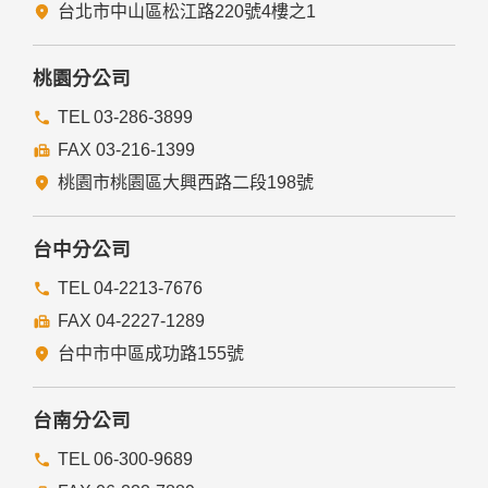
五、與第三人共用個人資料之政策
台北市中山區松江路220號4樓之1
本網站絕不會提供、交換、出租或出售任何您的個人資料給其
他個人、團體、私人企業或公務機關，但有法律依據或合約義
務者，不在此限。
桃園分公司
前項但書之情形包括不限於：
TEL 03-286-3899
FAX 03-216-1399
經由您書面同意。
法律明文規定。
桃園市桃園區大興西路二段198號
為免除您生命、身體、自由或財產上之危險。
與公務機關或學術研究機構合作，基於公共利益為統計或學術
研究而有必要，且資料經過提供者處理或蒐集者依其揭露方式
台中分公司
無從識別特定之當事人。
當您在網站的行為，違反服務條款或可能損害或妨礙網站與其
TEL 04-2213-7676
他使用者權益或導致任何人遭受損害時，經網站管理單位研析
FAX 04-2227-1289
揭露您的個人資料是為了辨識、聯絡或採取法律行動所必要
者。
台中市中區成功路155號
有利於您的權益。
本網站委託廠商協助蒐集、處理或利用您的個人資料時，將對
委外廠商或個人善盡監督管理之責。
台南分公司
六、Cookie之使用
TEL 06-300-9689
為了提供您最佳的服務，本網站會在您的電腦中放置並取用我