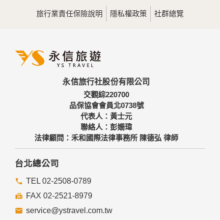
用，決不對外公佈。
旅行業責任保險說明
隱私權政策
社群總覽
為提供精確的服務，我們會將收集的問卷調查內容進行統計與
分析，分析結果之統計數據或說明文字呈現，除供內部研究
外，我們會視需要公佈統計數據及說明文字，但不涉及特定個
人之資料。
三、資料之保護
本網站主機均設有防火牆、防毒系統等相關的各項資訊安全設
永信旅行社股份有限公司
備及必要的安全防護措施，加以保護網站及您的個人資料採用
嚴格的保護措施，只由經過授權的人員才能接觸您的個人資
交觀綜220700
料，相關處理人員皆簽有保密合約，如有違反保密義務者，將
品保協會會員北0738號
會受到相關的法律處分。
代表人：黃士元
如因業務需要有必要委託其他單位提供服務時，本網站亦會嚴
聯絡人：彭姍瑋
格要求其遵守保密義務，並且採取必要檢查程序以確定其將確
法律顧問：禾和國際法律事務所 陳德弘 律師
實遵守。
四、網站對外的相關連結
台北總公司
本網站的網頁提供其他網站的網路連結，您也可經由本網站所
提供的連結，點選進入其他網站。但該連結網站不適用本網站
TEL 02-2508-0789
的隱私權保護政策，您必須參考該連結網站中的隱私權保護政
FAX 02-2521-8979
策。
service@ystravel.com.tw