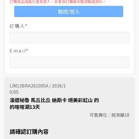
訂購商品請進行會員登入，非會員訂購需先驗證聯絡資料。
驗證/登入
訂 購 人
E m a i l
LIM13BRA261005A / 2026/1
0/05
漫遊秘魯 馬丘比丘 納斯卡 絕美彩虹山 的
的喀喀湖13天
可售團位：經濟艙
18
請確認訂購內容