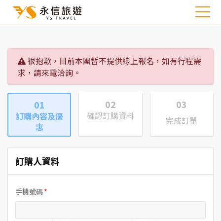
很抱歉，目前本團暫不提供線上報名，如有行程需
求，請來電洽詢。
02
03
01
確認訂購資料
訂購內容及優
完成訂單
惠
訂購人資料
手機號碼