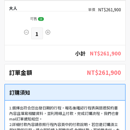
大人
NT$261,900
可售
18
1
小計
NT$261,900
訂單金額
NT$261,900
訂購須知
1.選擇出符合您出發日期的行程，報名後確認行程表與旅遊契約書
內容且填寫相關資料，並利用線上付款，完成訂購流程，我們也會
mail訂單通知給您。
2.詳細付款內容請依照行程內容頁中的付款說明。若您是訂購須立
即付款的行程，請立即於線上即時完成 全額付款，若逾時未付，本