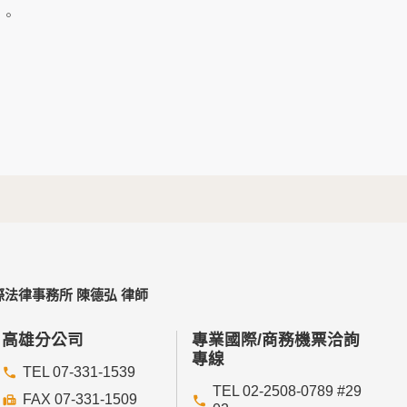
及點選資料記錄等，做為我們增進網站服務的參
」。
供內部研究外，我們會視需要公佈統計數據及說
個人資料採用嚴格的保護措施，只由經過授權的
。
以確定其將確實遵守。
不適用本網站的隱私權保護政策，您必須參考該
法律事務所 陳德弘 律師
依據或合約義務者，不在此限。
高雄分公司
專業國際/商務機票洽詢
專線
TEL 07-331-1539
TEL 02-2508-0789 #29
FAX 07-331-1509