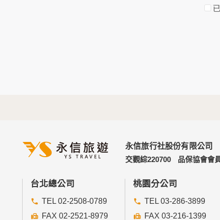
於一般瀏覽時，伺服器會自行記錄相關行徑，
考依據，此記錄為內部應用，決不對外公佈。
為提供精確的服務，我們會將收集的問卷調查
明文字，但不涉及特定個人之資料。
三、資料之保護
本網站主機均設有防火牆、防毒系統等相關的
人員才能接觸您的個人資料，相關處理人員皆
如因業務需要有必要委託其他單位提供服務時
四、網站對外的相關連結
本網站的網頁提供其他網站的網路連結，您也
連結網站中的隱私權保護政策。
永信旅行社股份有限公司
五、與第三人共用個人資料之政策
交觀綜220700
品保協會會員
本網站絕不會提供、交換、出租或出售任何您
前項但書之情形包括不限於：
台北總公司
桃園分公司
TEL 02-2508-0789
TEL 03-286-3899
經由您書面同意。
法律明文規定。
FAX 02-2521-8979
FAX 03-216-1399