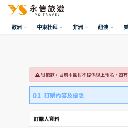
歐洲
中東杜拜
非洲
紐澳
很抱歉，目前本團暫不提供線上報名，如有
01
訂購內容及優惠
訂購人資料