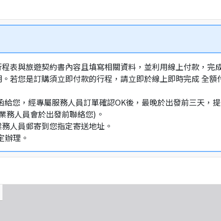
行程表與旅遊契約書內容且填寫相關資料，並利用線上付款，完成訂
明。若您是訂購須立即付款的行程，請立即於線上即時完成 全
通知信函給您，經專屬服務人員訂單確認OK後，最晚於出發前三天
業務人員會於出發前聯絡您)。
業務人員郵寄到您指定寄送地址。
定辦理。