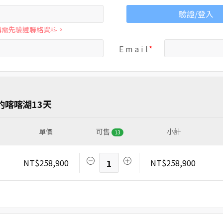
驗證/登入
購需先驗證聯絡資料。
E m a i l
的喀喀湖13天
單價
可售
小計
13
NT$258,900
1
NT$258,900