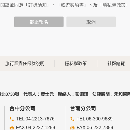
包括您使用連線設備的IP位址、使用時間、使用的瀏覽器、瀏覽
已閱讀並同意「訂購須知」、「旅遊契約書」、及「隱私權政策
內容進行統計與分析，分析結果之統計數據或說明文字呈現，除
截止報名
取消
各項資訊安全設備及必要的安全防護措施，加以保護網站及您的
簽有保密合約，如有違反保密義務者，將會受到相關的法律處分
，本網站亦會嚴格要求其遵守保密義務，並且採取必要檢查程序
旅行業責任保險說明
隱私權政策
社群總覽
可經由本網站所提供的連結，點選進入其他網站。但該連結網站
北0738號
代表人：黃士元
聯絡人：彭姍瑋
法律顧問：禾和國際
的個人資料給其他個人、團體、私人企業或公務機關，但有法律
台中分公司
台南分公司
TEL 04-2213-7676
TEL 06-300-9689
FAX 04-2227-1289
FAX 06-222-7889