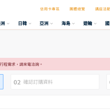
信用卡專區
團體總覽
講座活
美洲
日韓
亞洲
海島
遊輪
國
行程需求，請來電洽詢。
02
確認訂購資料