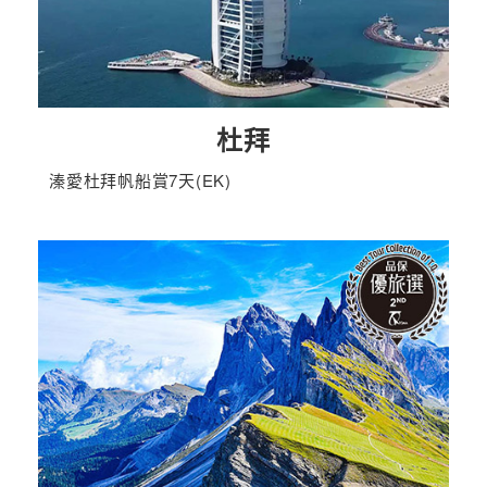
杜拜
溱愛杜拜帆船賞7天(EK)