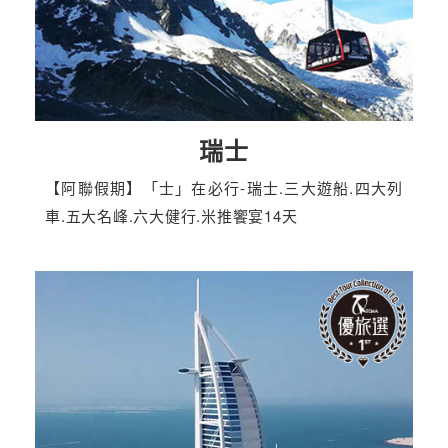
瑞士
【阿聯假期】「士」在必行-瑞士.三大遊船.四大列
車.五大名峰.六大健行.米推饗宴14天