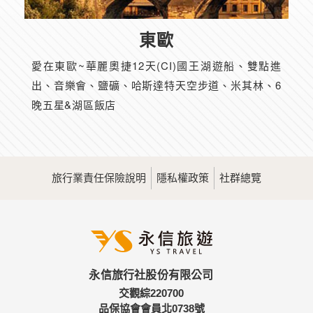
東歐
愛在東歐~華麗奧捷12天(CI)國王湖遊船、雙點進
出、音樂會、鹽礦、哈斯達特天空步道、米其林、6
晚五星&湖區飯店
旅行業責任保險說明
隱私權政策
社群總覽
永信旅行社股份有限公司
交觀綜220700
品保協會會員北0738號