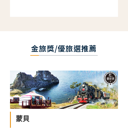
金旅獎/優旅選推薦
蒙貝