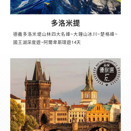
多洛米提
德義多洛米堤山林四大名峰~大鐘山冰川~楚格峰~
國王湖深度遊~阿爾卑斯環遊14天