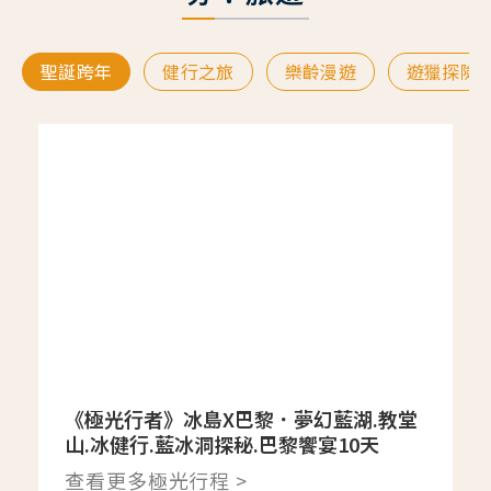
聖誕跨年
健行之旅
樂齡漫遊
遊獵探險
《極光行者》冰島X巴黎．夢幻藍湖.教堂
山.冰健行.藍冰洞探秘.巴黎饗宴10天
查看更多極光行程 >