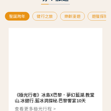
聖誕跨年
健行之旅
樂齡漫遊
遊獵探險
《極光行者》冰島X巴黎．夢幻藍湖.教堂
山.冰健行.藍冰洞探秘.巴黎饗宴10天
查看更多極光行程 >