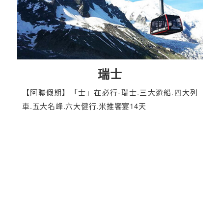
瑞士
【阿聯假期】「士」在必行-瑞士.三大遊船.四大列
車.五大名峰.六大健行.米推饗宴14天