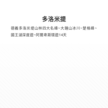
多洛米提
德義多洛米堤山林四大名峰~大鐘山冰川~楚格峰~
國王湖深度遊~阿爾卑斯環遊14天