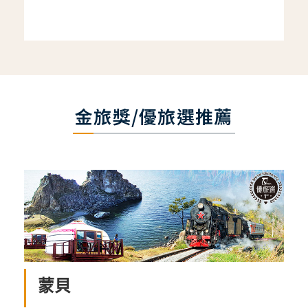
金旅獎/優旅選推薦
蒙貝