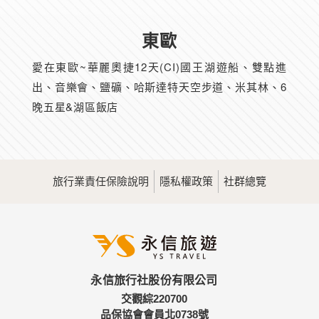
東歐
愛在東歐~華麗奧捷12天(CI)國王湖遊船、雙點進
出、音樂會、鹽礦、哈斯達特天空步道、米其林、6
晚五星&湖區飯店
旅行業責任保險說明
隱私權政策
社群總覽
永信旅行社股份有限公司
交觀綜220700
品保協會會員北0738號