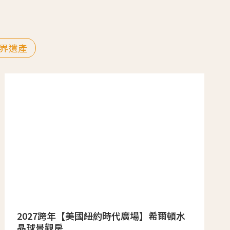
界遺產
2027跨年【美國紐約時代廣場】希爾頓水
晶球景觀房