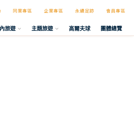
動
同業專區
企業專區
永續足跡
會員專區
內旅遊
主題旅遊
高爾夫球
團體總覽
往後