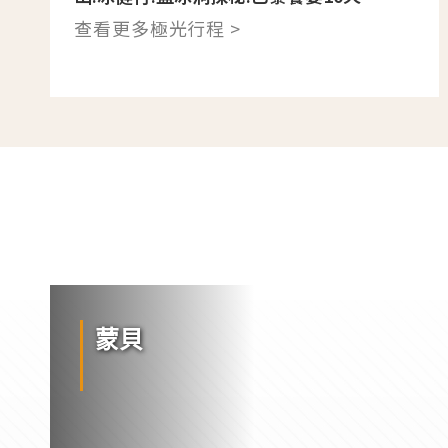
查看更多極光行程 >
蒙貝