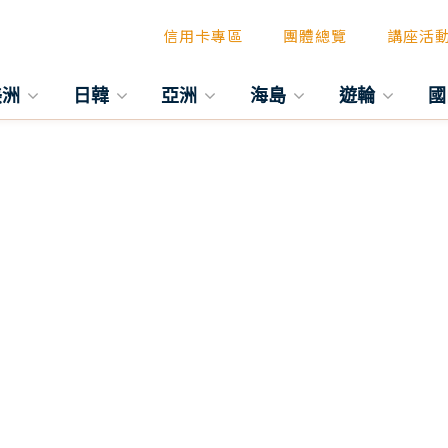
信用卡專區
團體總覽
講座活
美洲
日韓
亞洲
海島
遊輪
國