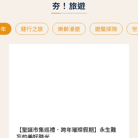
夯！旅遊
跨年
健行之旅
樂齡漫遊
遊獵探險
世
【聖誕市集巡禮．跨年璀璨假期】永生難
忘的美好時光