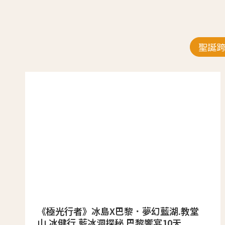
聖誕
《極光行者》冰島X巴黎．夢幻藍湖.教堂
山.冰健行.藍冰洞探秘.巴黎饗宴10天