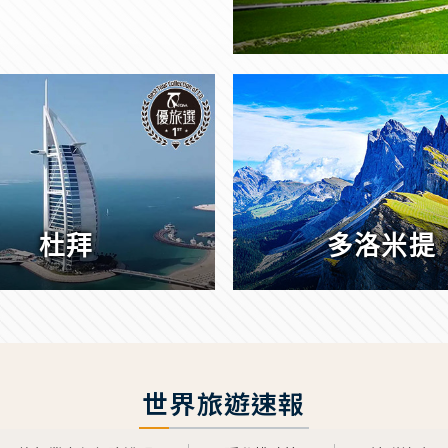
杜拜
多洛米提
世界旅遊速報