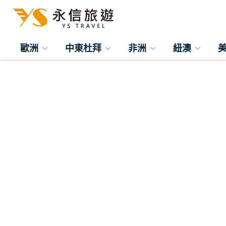
歐洲
中東杜拜
非洲
紐澳
往前