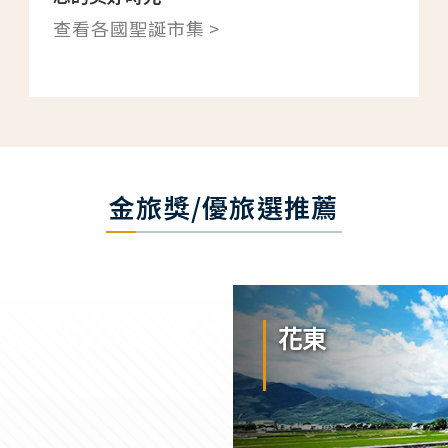
查看各國聖誕市集 >
金旅獎/優旅選推薦
花東