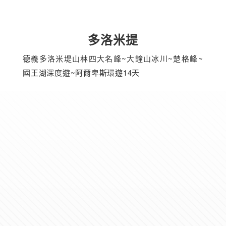
多洛米提
德義多洛米堤山林四大名峰~大鐘山冰川~楚格峰~
國王湖深度遊~阿爾卑斯環遊14天