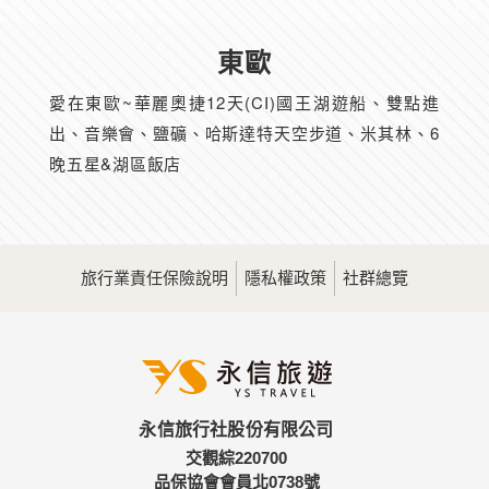
東歐
愛在東歐~華麗奧捷12天(CI)國王湖遊船、雙點進
出、音樂會、鹽礦、哈斯達特天空步道、米其林、6
晚五星&湖區飯店
旅行業責任保險說明
隱私權政策
社群總覽
永信旅行社股份有限公司
交觀綜220700
品保協會會員北0738號