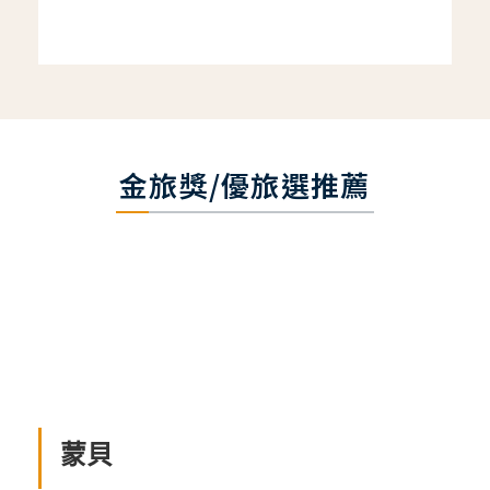
金旅獎/優旅選推薦
蒙貝