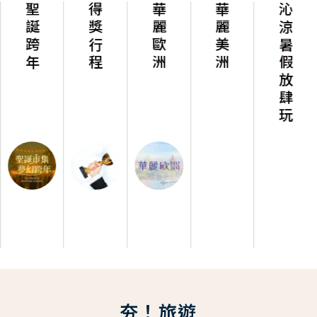
聖誕跨年
得獎行程
華麗歐洲
華麗美洲
沁涼暑假放肆玩
夯！旅遊