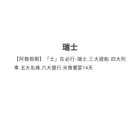
瑞士
【阿聯假期】「士」在必行-瑞士.三大遊船.四大列
車.五大名峰.六大健行.米推饗宴14天