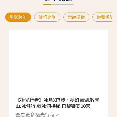
聖誕跨年
健行之旅
樂齡漫遊
遊獵探險
《極光行者》冰島X巴黎．夢幻藍湖.教堂
山.冰健行.藍冰洞探秘.巴黎饗宴10天
查看更多極光行程 >