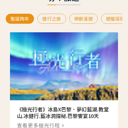
聖誕跨年
健行之旅
樂齡漫遊
遊獵探險
《極光行者》冰島X巴黎．夢幻藍湖.教堂
山.冰健行.藍冰洞探秘.巴黎饗宴10天
查看更多極光行程 >