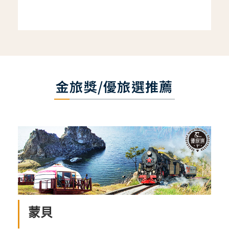
金旅獎/優旅選推薦
蒙貝