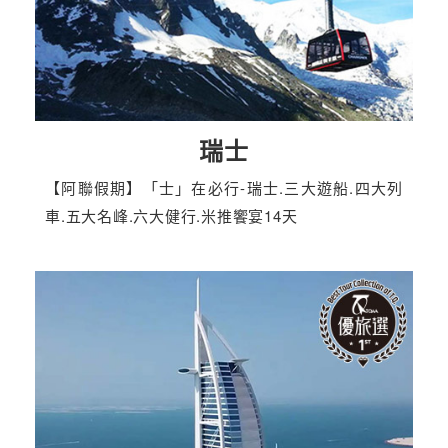
瑞士
【阿聯假期】「士」在必行-瑞士.三大遊船.四大列
車.五大名峰.六大健行.米推饗宴14天