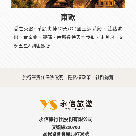
東歐
愛在東歐~華麗奧捷12天(CI)國王湖遊船、雙點進
出、音樂會、鹽礦、哈斯達特天空步道、米其林、6
晚五星&湖區飯店
旅行業責任保險說明
隱私權政策
社群總覽
永信旅行社股份有限公司
交觀綜220700
品保協會會員北0738號