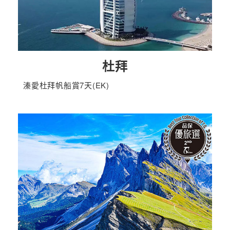
杜拜
溱愛杜拜帆船賞7天(EK)