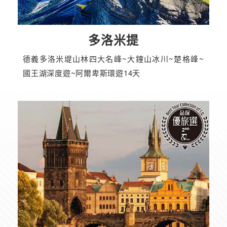
多洛米提
德義多洛米堤山林四大名峰~大鐘山冰川~楚格峰~
國王湖深度遊~阿爾卑斯環遊14天