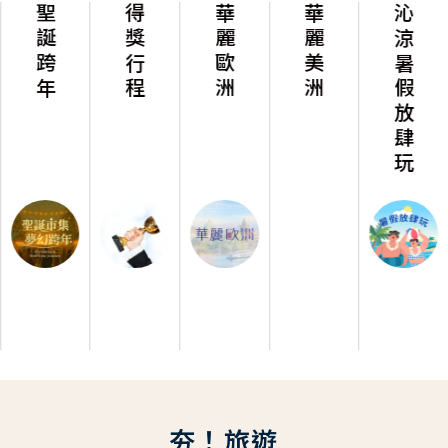
聖誕跨年
得獎行程
華麗歐洲
華麗美洲
沁涼暑假放肆玩
夯！旅遊