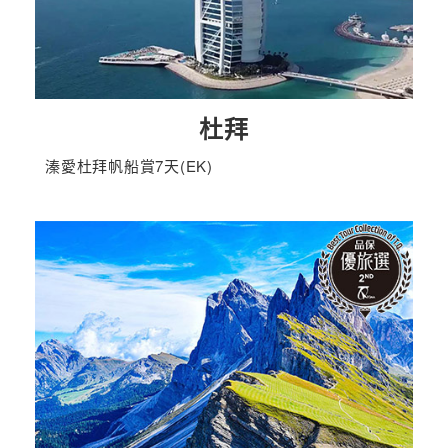
杜拜
溱愛杜拜帆船賞7天(EK)