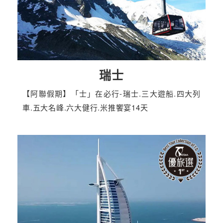
瑞士
【阿聯假期】「士」在必行-瑞士.三大遊船.四大列
車.五大名峰.六大健行.米推饗宴14天