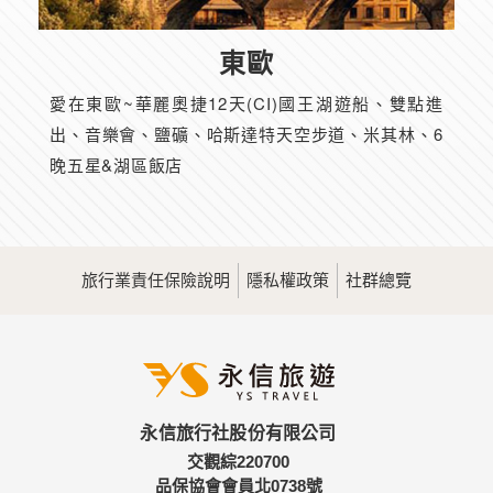
東歐
愛在東歐~華麗奧捷12天(CI)國王湖遊船、雙點進
出、音樂會、鹽礦、哈斯達特天空步道、米其林、6
晚五星&湖區飯店
旅行業責任保險說明
隱私權政策
社群總覽
永信旅行社股份有限公司
交觀綜220700
品保協會會員北0738號