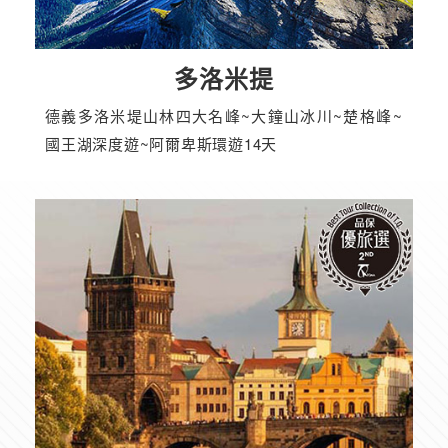
多洛米提
德義多洛米堤山林四大名峰~大鐘山冰川~楚格峰~
國王湖深度遊~阿爾卑斯環遊14天