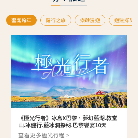
聖誕跨年
健行之旅
樂齡漫遊
遊獵探險
《極光行者》冰島X巴黎．夢幻藍湖.教堂
山.冰健行.藍冰洞探秘.巴黎饗宴10天
查看更多極光行程 >