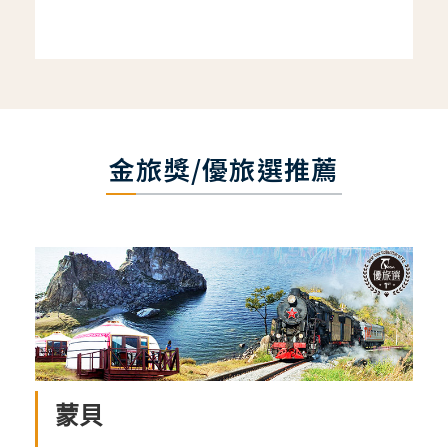
金旅獎/優旅選推薦
蒙貝