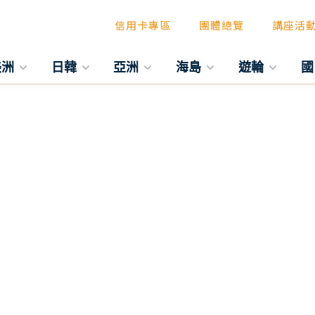
信用卡專區
團體總覽
講座活
美洲
日韓
亞洲
海島
遊輪
國