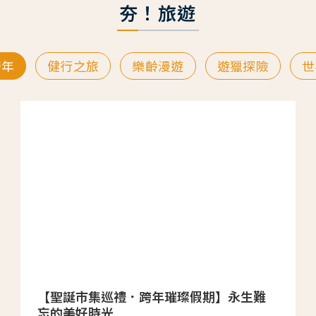
夯！旅遊
跨年
健行之旅
樂齡漫遊
遊獵探險
世
【聖誕市集巡禮．跨年璀璨假期】永生難
忘的美好時光