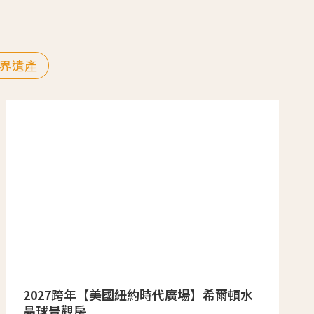
界遺產
2027跨年【美國紐約時代廣場】希爾頓水
晶球景觀房