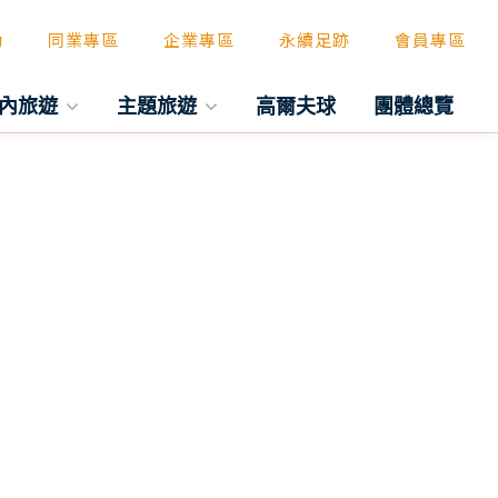
動
同業專區
企業專區
永續足跡
會員專區
內旅遊
主題旅遊
高爾夫球
團體總覽
往後