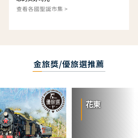
查看各國聖誕市集 >
金旅獎/優旅選推薦
花東