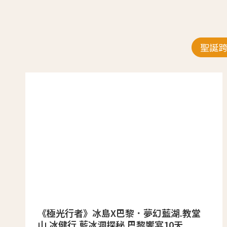
聖誕
《極光行者》冰島X巴黎．夢幻藍湖.教堂
山.冰健行.藍冰洞探秘.巴黎饗宴10天