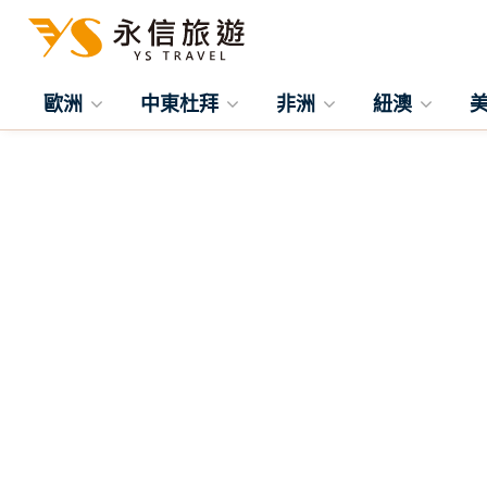
歐洲
中東杜拜
非洲
紐澳
往前