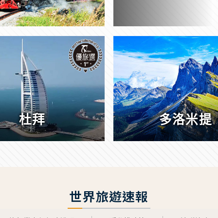
杜拜
多洛米提
世界旅遊速報