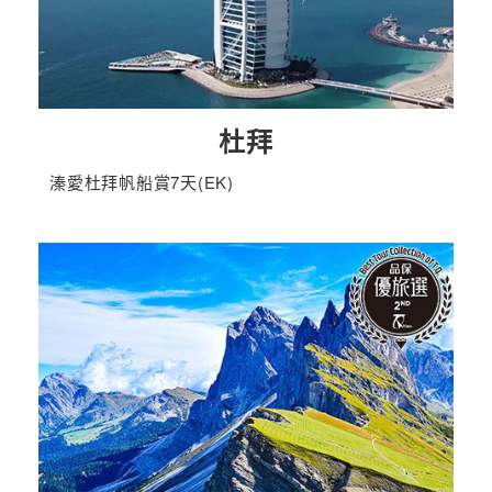
杜拜
溱愛杜拜帆船賞7天(EK)