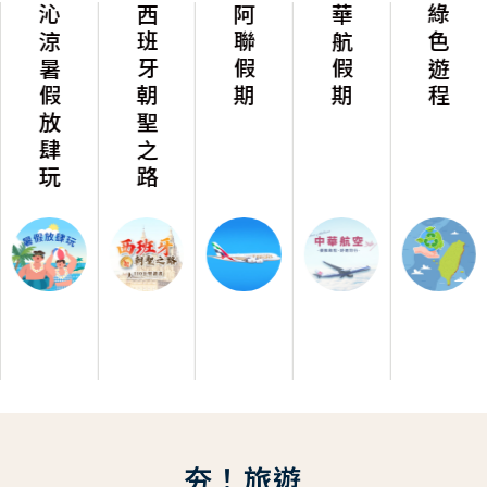
沁涼暑假放肆玩
西班牙朝聖之路
阿聯假期
華航假期
綠色遊程
夯！旅遊