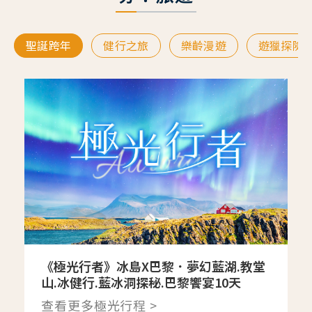
聖誕跨年
健行之旅
樂齡漫遊
遊獵探險
《極光行者》冰島X巴黎．夢幻藍湖.教堂
山.冰健行.藍冰洞探秘.巴黎饗宴10天
查看更多極光行程 >