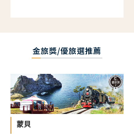
金旅獎/優旅選推薦
蒙貝