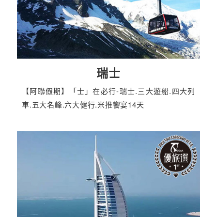
瑞士
【阿聯假期】「士」在必行-瑞士.三大遊船.四大列
車.五大名峰.六大健行.米推饗宴14天