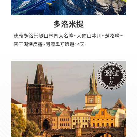
多洛米提
德義多洛米堤山林四大名峰~大鐘山冰川~楚格峰~
國王湖深度遊~阿爾卑斯環遊14天