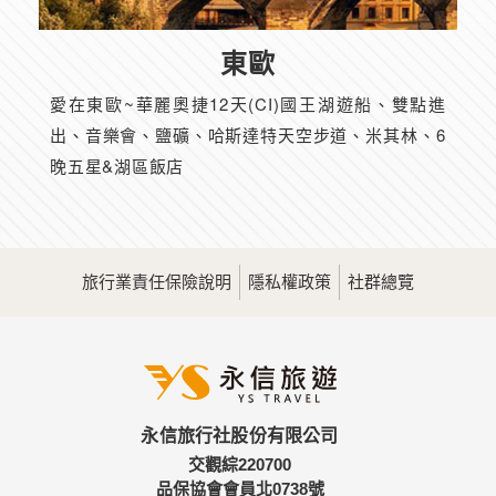
東歐
愛在東歐~華麗奧捷12天(CI)國王湖遊船、雙點進
出、音樂會、鹽礦、哈斯達特天空步道、米其林、6
晚五星&湖區飯店
旅行業責任保險說明
隱私權政策
社群總覽
永信旅行社股份有限公司
交觀綜220700
品保協會會員北0738號