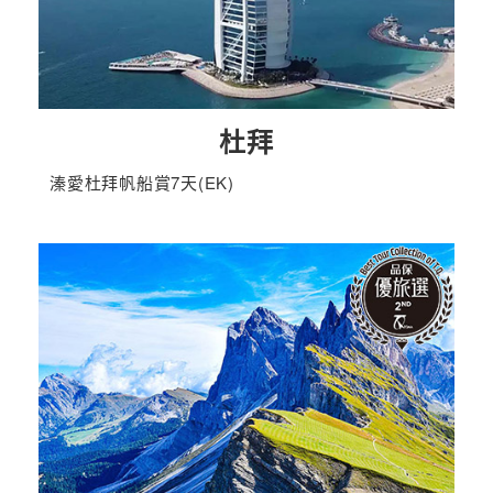
杜拜
溱愛杜拜帆船賞7天(EK)