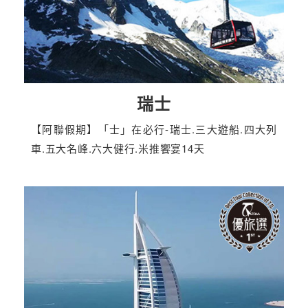
瑞士
【阿聯假期】「士」在必行-瑞士.三大遊船.四大列
車.五大名峰.六大健行.米推饗宴14天