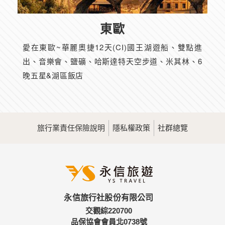
東歐
愛在東歐~華麗奧捷12天(CI)國王湖遊船、雙點進
出、音樂會、鹽礦、哈斯達特天空步道、米其林、6
晚五星&湖區飯店
旅行業責任保險說明
隱私權政策
社群總覽
永信旅行社股份有限公司
交觀綜220700
品保協會會員北0738號