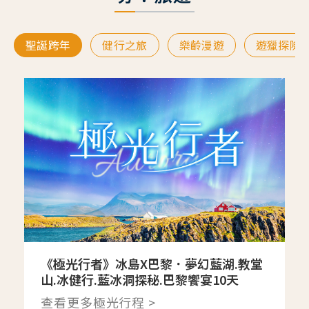
聖誕跨年
健行之旅
樂齡漫遊
遊獵探險
《極光行者》冰島X巴黎．夢幻藍湖.教堂
山.冰健行.藍冰洞探秘.巴黎饗宴10天
查看更多極光行程 >