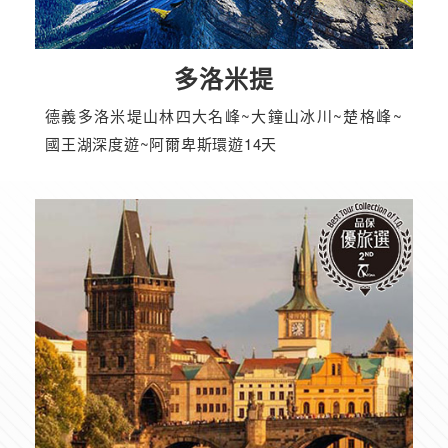
多洛米提
德義多洛米堤山林四大名峰~大鐘山冰川~楚格峰~
國王湖深度遊~阿爾卑斯環遊14天