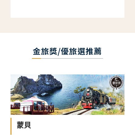
金旅獎/優旅選推薦
蒙貝