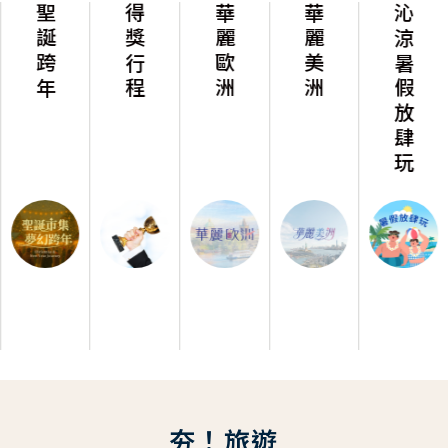
聖誕跨年
得獎行程
華麗歐洲
華麗美洲
沁涼暑假放肆玩
夯！旅遊