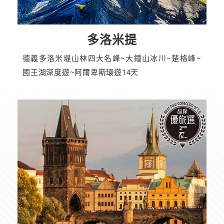
多洛米提
德義多洛米堤山林四大名峰~大鐘山冰川~楚格峰~
國王湖深度遊~阿爾卑斯環遊14天