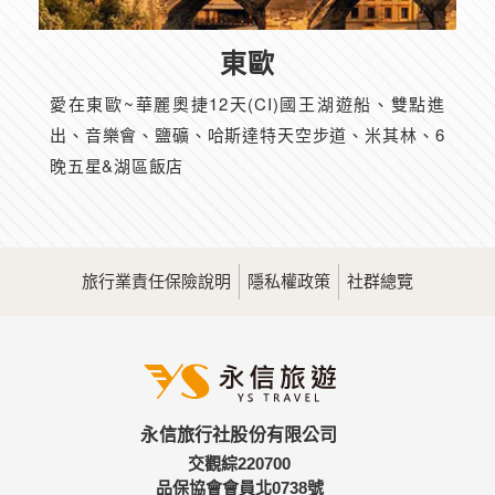
東歐
愛在東歐~華麗奧捷12天(CI)國王湖遊船、雙點進
出、音樂會、鹽礦、哈斯達特天空步道、米其林、6
晚五星&湖區飯店
旅行業責任保險說明
隱私權政策
社群總覽
永信旅行社股份有限公司
交觀綜220700
品保協會會員北0738號