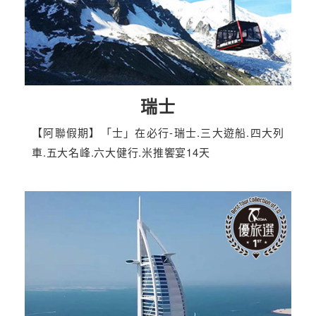
瑞士
【阿聯假期】「士」在必行-瑞士.三大遊船.四大列
車.五大名峰.六大健行.米推饗宴14天