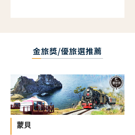
金旅獎/優旅選推薦
蒙貝