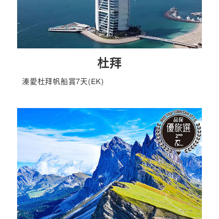
杜拜
溱愛杜拜帆船賞7天(EK)