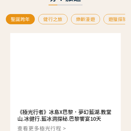
聖誕跨年
健行之旅
樂齡漫遊
遊獵探險
《極光行者》冰島X巴黎．夢幻藍湖.教堂
山.冰健行.藍冰洞探秘.巴黎饗宴10天
查看更多極光行程 >