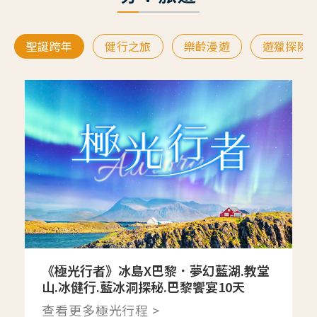
聖誕跨年
健行之旅
樂齡漫遊
遊獵探險
《極光行者》冰島X巴黎．夢幻藍湖.教堂
山.冰健行.藍冰洞探秘.巴黎饗宴10天
查看更多極光行程 >