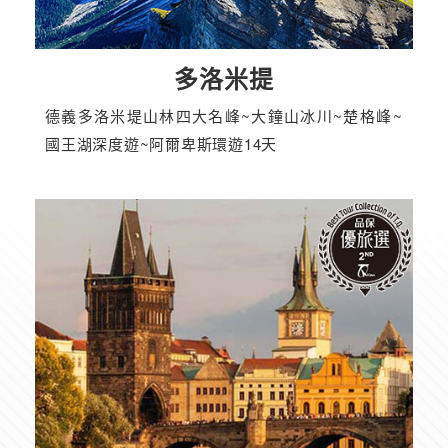
多洛米提
德義多洛米堤山林四大名峰~大鐘山冰川~楚格峰~
國王湖深度遊~阿爾卑斯環遊14天