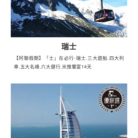
瑞士
【阿聯假期】「士」在必行-瑞士.三大遊船.四大列
車.五大名峰.六大健行.米推饗宴14天