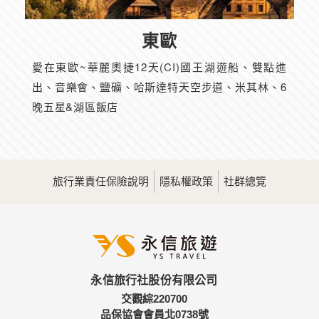
東歐
愛在東歐~華麗奧捷12天(CI)國王湖遊船、雙點進
出、音樂會、鹽礦、哈斯達特天空步道、米其林、6
晚五星&湖區飯店
旅行業責任保險說明
隱私權政策
社群總覽
永信旅行社股份有限公司
交觀綜220700
品保協會會員北0738號