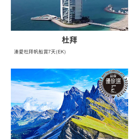
杜拜
溱愛杜拜帆船賞7天(EK)