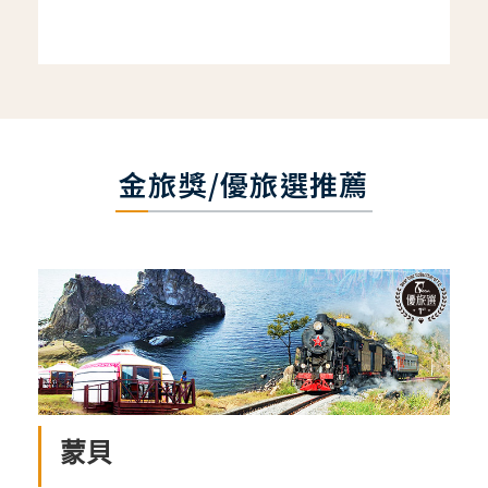
金旅獎/優旅選推薦
蒙貝