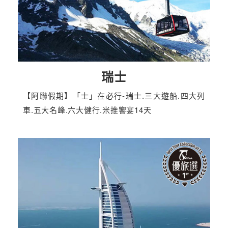
瑞士
【阿聯假期】「士」在必行-瑞士.三大遊船.四大列
車.五大名峰.六大健行.米推饗宴14天