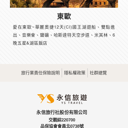
東歐
愛在東歐~華麗奧捷12天(CI)國王湖遊船、雙點進
出、音樂會、鹽礦、哈斯達特天空步道、米其林、6
晚五星&湖區飯店
旅行業責任保險說明
隱私權政策
社群總覽
永信旅行社股份有限公司
交觀綜220700
品保協會會員北0738號