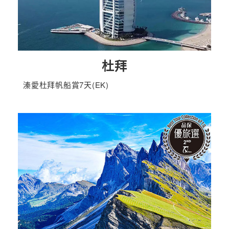
杜拜
溱愛杜拜帆船賞7天(EK)