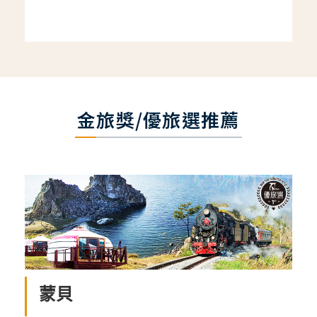
金旅獎/優旅選推薦
蒙貝