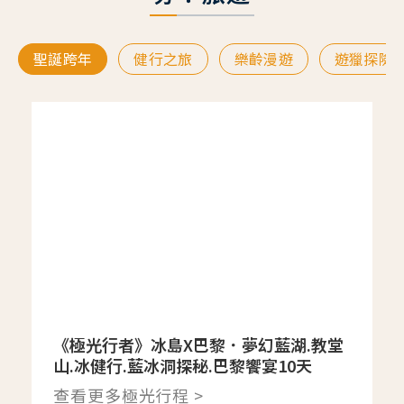
聖誕跨年
健行之旅
樂齡漫遊
遊獵探險
《極光行者》冰島X巴黎．夢幻藍湖.教堂
山.冰健行.藍冰洞探秘.巴黎饗宴10天
查看更多極光行程 >