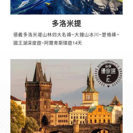
多洛米提
德義多洛米堤山林四大名峰~大鐘山冰川~楚格峰~
國王湖深度遊~阿爾卑斯環遊14天