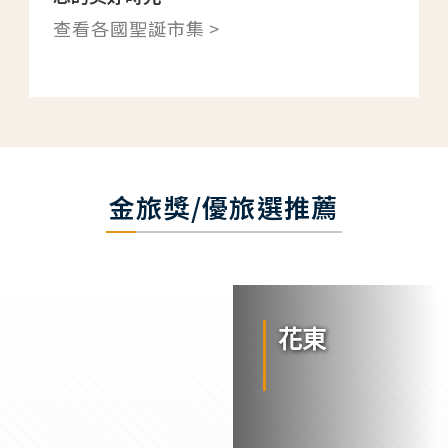
查看各國聖誕市集 >
金旅獎/優旅選推薦
花東