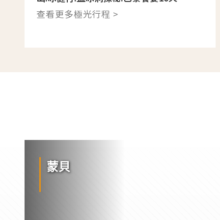
查看更多極光行程 >
蒙貝