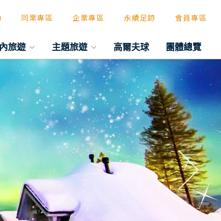
動
同業專區
企業專區
永續足跡
會員專區
內旅遊
主題旅遊
高爾夫球
團體總覽
往後