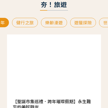
夯！旅遊
跨年
健行之旅
樂齡漫遊
遊獵探險
世
【聖誕市集巡禮．跨年璀璨假期】永生難
忘的美好時光