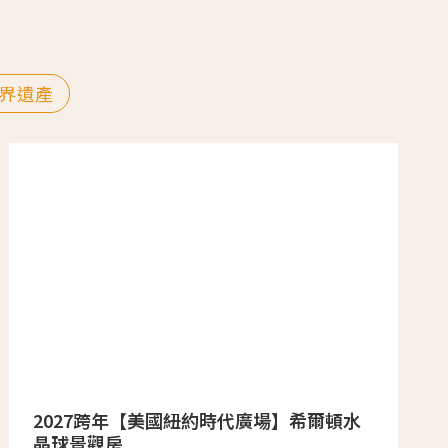
界遺產
2027跨年【美國紐約時代廣場】希爾頓水
晶球景觀房