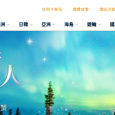
信用卡專區
團體總覽
講座活
美洲
日韓
亞洲
海島
遊輪
國