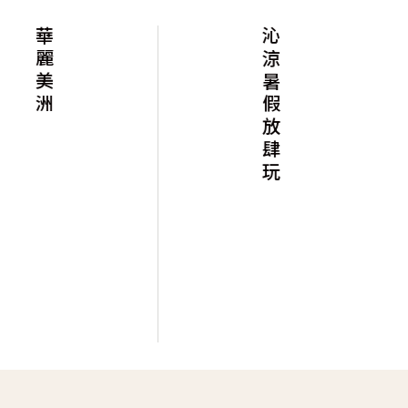
華麗美洲
沁涼暑假放肆玩