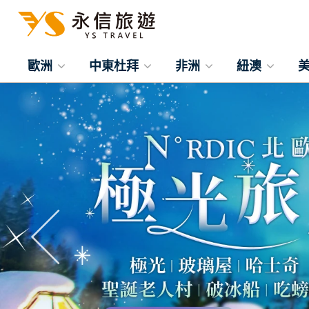
歐洲
中東杜拜
非洲
紐澳
往前