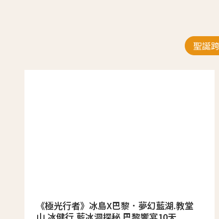
聖誕
《極光行者》冰島X巴黎．夢幻藍湖.教堂
山.冰健行.藍冰洞探秘.巴黎饗宴10天