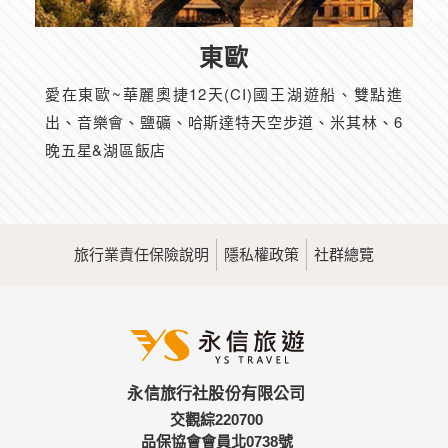
東歐
愛在東歐~華麗奧捷12天(CI)國王湖遊船、雙點進
出、音樂會、鹽礦、哈斯達特天空步道、米其林、6
晚五星&湖區飯店
旅行業責任保險說明
隱私權政策
社群總覽
永信旅行社股份有限公司
交觀綜220700
品保協會會員北0738號