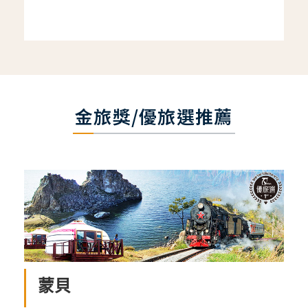
金旅獎/優旅選推薦
蒙貝