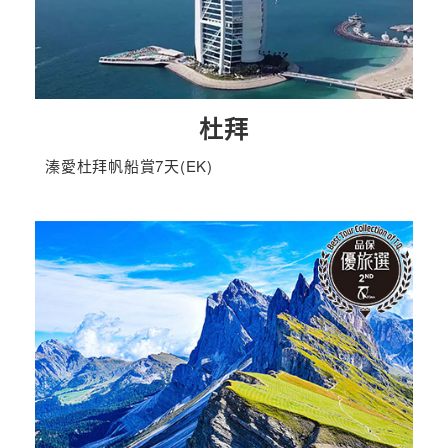
杜拜
溱愛杜拜帆船賞7天(EK)