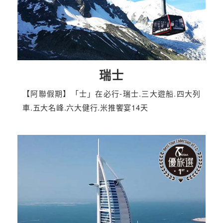
瑞士
【阿聯假期】「士」在必行-瑞士.三大遊船.四大列
車.五大名峰.六大健行.米推饗宴14天