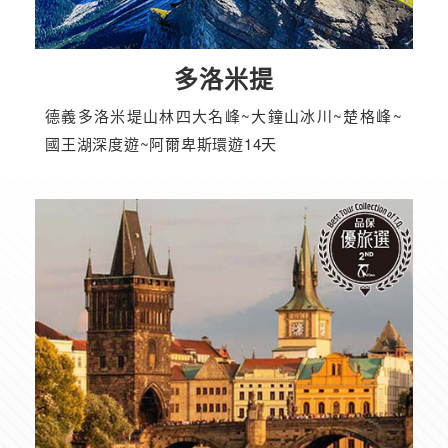
多洛米提
德義多洛米堤山林四大名峰~大鐘山冰川~楚格峰~
國王湖深度遊~阿爾卑斯環遊14天