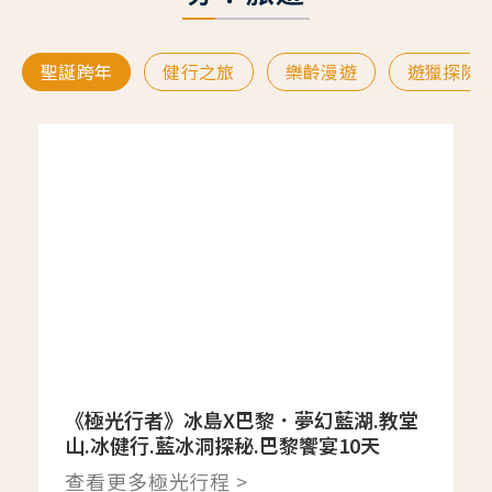
聖誕跨年
健行之旅
樂齡漫遊
遊獵探險
《極光行者》冰島X巴黎．夢幻藍湖.教堂
山.冰健行.藍冰洞探秘.巴黎饗宴10天
查看更多極光行程 >