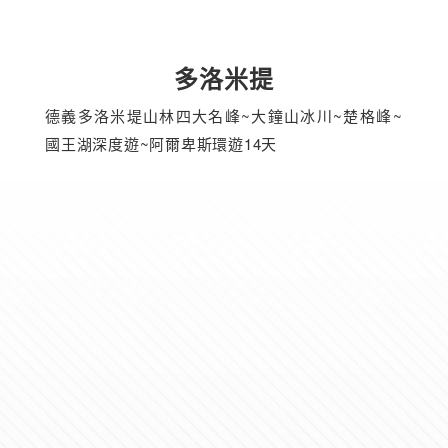
多洛米提
德義多洛米堤山林四大名峰~大鐘山冰川~楚格峰~
國王湖深度遊~阿爾卑斯環遊14天