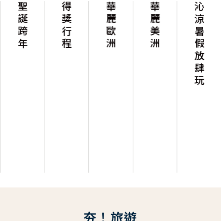
聖誕跨年
得獎行程
華麗歐洲
華麗美洲
沁涼暑假放肆玩
夯！旅遊