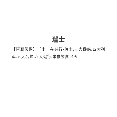
瑞士
【阿聯假期】「士」在必行-瑞士.三大遊船.四大列
車.五大名峰.六大健行.米推饗宴14天