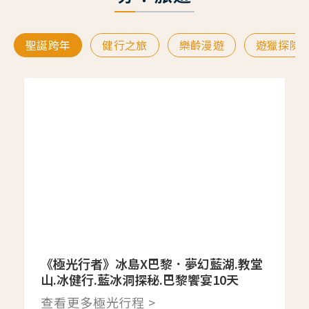
聖誕跨年
健行之旅
樂齡漫遊
遊獵探險
《極光行者》冰島X巴黎．夢幻藍湖.教堂
山.冰健行.藍冰洞探秘.巴黎饗宴10天
查看更多極光行程 >