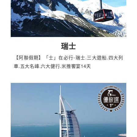
瑞士
【阿聯假期】「士」在必行-瑞士.三大遊船.四大列
車.五大名峰.六大健行.米推饗宴14天