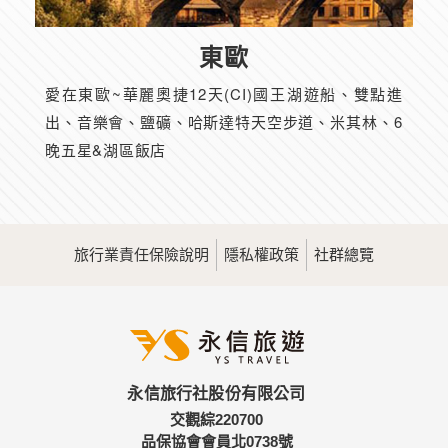
東歐
愛在東歐~華麗奧捷12天(CI)國王湖遊船、雙點進
出、音樂會、鹽礦、哈斯達特天空步道、米其林、6
晚五星&湖區飯店
旅行業責任保險說明
隱私權政策
社群總覽
永信旅行社股份有限公司
交觀綜220700
品保協會會員北0738號