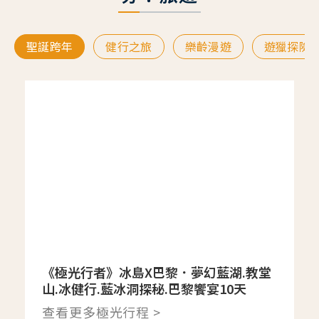
聖誕跨年
健行之旅
樂齡漫遊
遊獵探險
《極光行者》冰島X巴黎．夢幻藍湖.教堂
山.冰健行.藍冰洞探秘.巴黎饗宴10天
查看更多極光行程 >