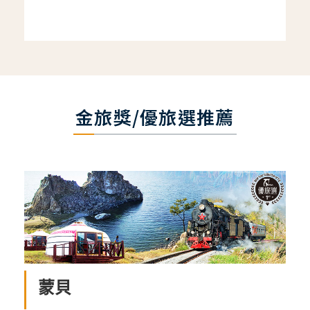
金旅獎/優旅選推薦
蒙貝