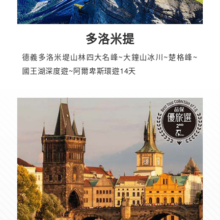
多洛米提
德義多洛米堤山林四大名峰~大鐘山冰川~楚格峰~
國王湖深度遊~阿爾卑斯環遊14天