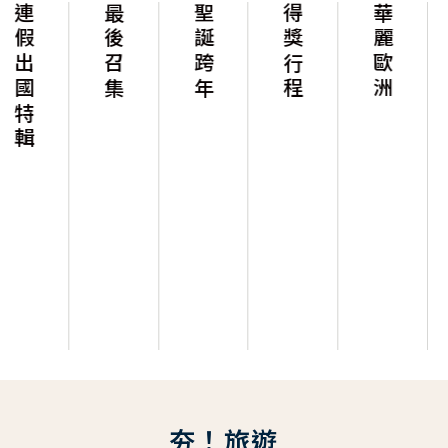
輯
最後召集
聖誕跨年
得獎行程
華麗歐洲
華麗美
夯！旅遊