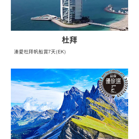
杜拜
溱愛杜拜帆船賞7天(EK)