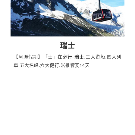
瑞士
【阿聯假期】「士」在必行-瑞士.三大遊船.四大列
車.五大名峰.六大健行.米推饗宴14天