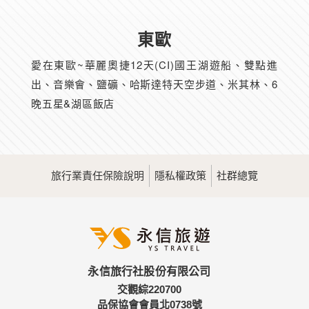
東歐
愛在東歐~華麗奧捷12天(CI)國王湖遊船、雙點進
出、音樂會、鹽礦、哈斯達特天空步道、米其林、6
晚五星&湖區飯店
旅行業責任保險說明
隱私權政策
社群總覽
永信旅行社股份有限公司
交觀綜220700
品保協會會員北0738號