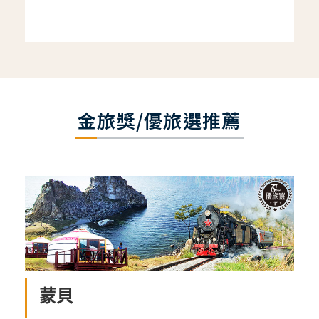
金旅獎/優旅選推薦
蒙貝