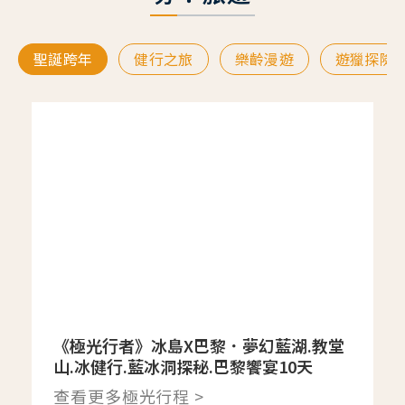
聖誕跨年
健行之旅
樂齡漫遊
遊獵探險
《極光行者》冰島X巴黎．夢幻藍湖.教堂
山.冰健行.藍冰洞探秘.巴黎饗宴10天
查看更多極光行程 >