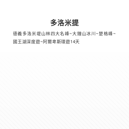
多洛米提
德義多洛米堤山林四大名峰~大鐘山冰川~楚格峰~
國王湖深度遊~阿爾卑斯環遊14天