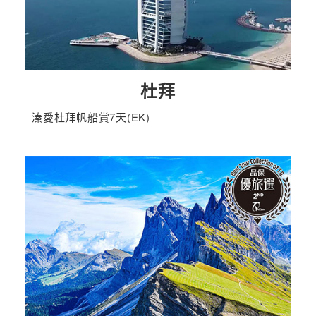
杜拜
溱愛杜拜帆船賞7天(EK)