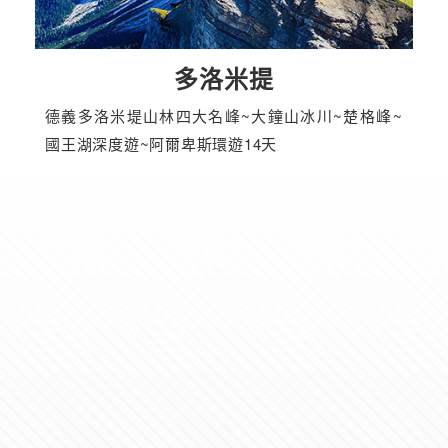
多洛米提
德義多洛米堤山林四大名峰~大鐘山冰川~楚格峰~
國王湖深度遊~阿爾卑斯環遊14天