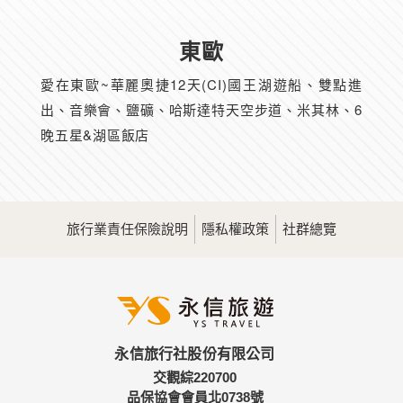
東歐
愛在東歐~華麗奧捷12天(CI)國王湖遊船、雙點進
出、音樂會、鹽礦、哈斯達特天空步道、米其林、6
晚五星&湖區飯店
旅行業責任保險說明
隱私權政策
社群總覽
永信旅行社股份有限公司
交觀綜220700
品保協會會員北0738號