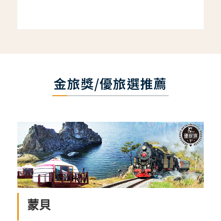
金旅獎/優旅選推薦
蒙貝