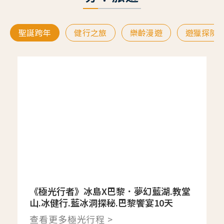
聖誕跨年
健行之旅
樂齡漫遊
遊獵探險
《極光行者》冰島X巴黎．夢幻藍湖.教堂
山.冰健行.藍冰洞探秘.巴黎饗宴10天
查看更多極光行程 >