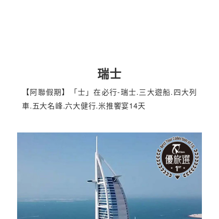
瑞士
【阿聯假期】「士」在必行-瑞士.三大遊船.四大列
車.五大名峰.六大健行.米推饗宴14天