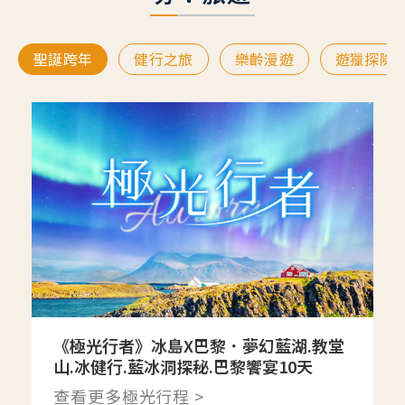
聖誕跨年
健行之旅
樂齡漫遊
遊獵探險
《極光行者》冰島X巴黎．夢幻藍湖.教堂
山.冰健行.藍冰洞探秘.巴黎饗宴10天
查看更多極光行程 >