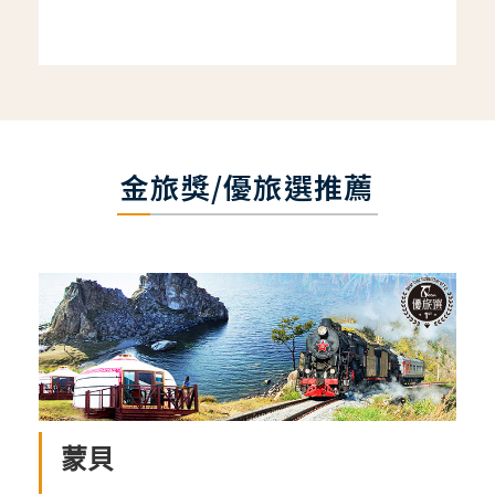
金旅獎/優旅選推薦
蒙貝