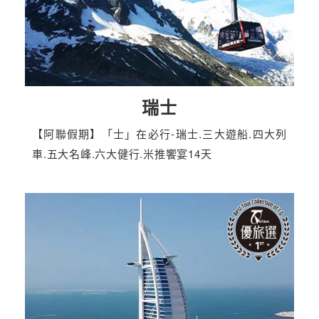
瑞士
【阿聯假期】「士」在必行-瑞士.三大遊船.四大列
車.五大名峰.六大健行.米推饗宴14天