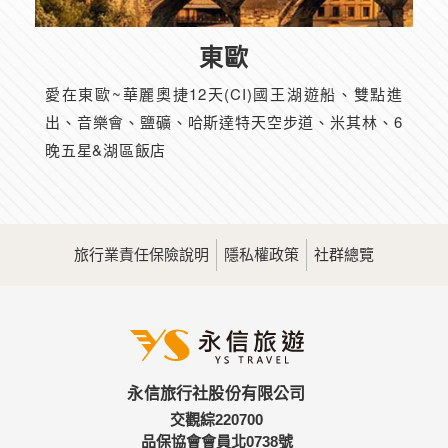
東歐
愛在東歐~華麗奧捷12天(CI)國王湖遊船、雙點進
出、音樂會、鹽礦、哈斯達特天空步道、米其林、6
晚五星&湖區飯店
旅行業責任保險說明
隱私權政策
社群總覽
永信旅行社股份有限公司
交觀綜220700
品保協會會員北0738號