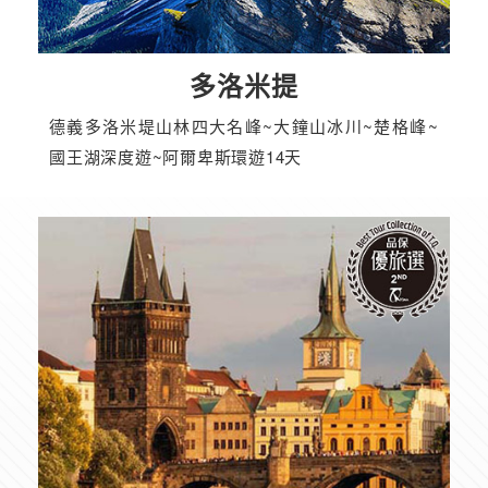
多洛米提
德義多洛米堤山林四大名峰~大鐘山冰川~楚格峰~
國王湖深度遊~阿爾卑斯環遊14天