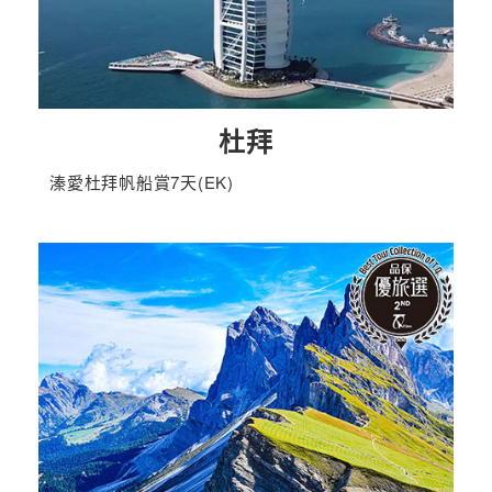
杜拜
溱愛杜拜帆船賞7天(EK)