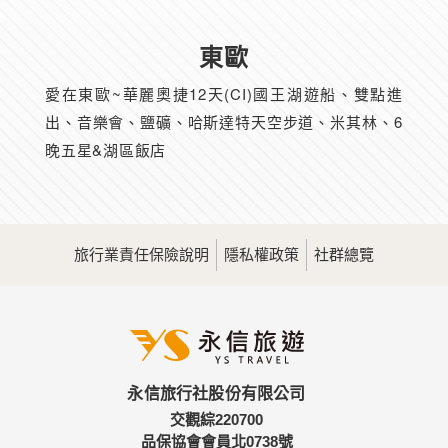
東歐
愛在東歐~華麗奧捷12天(CI)國王湖遊船、雙點進
出、音樂會、鹽礦、哈斯達特天空步道、米其林、6
晚五星&湖區飯店
旅行業責任保險說明
隱私權政策
社群總覽
永信旅行社股份有限公司
交觀綜220700
品保協會會員北0738號