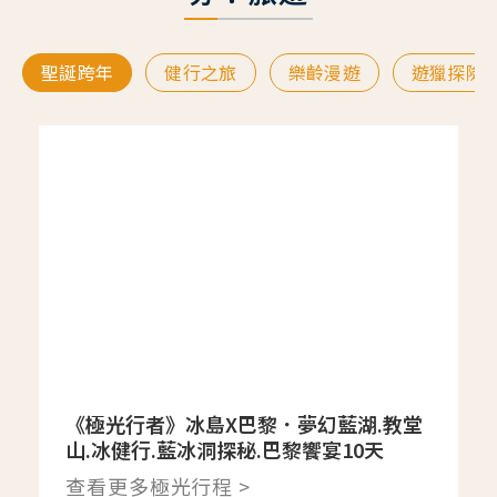
聖誕跨年
健行之旅
樂齡漫遊
遊獵探險
《極光行者》冰島X巴黎．夢幻藍湖.教堂
山.冰健行.藍冰洞探秘.巴黎饗宴10天
查看更多極光行程 >