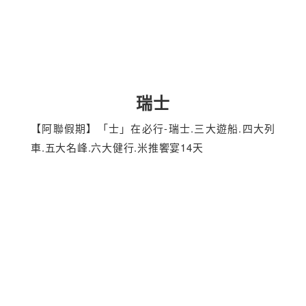
瑞士
【阿聯假期】「士」在必行-瑞士.三大遊船.四大列
車.五大名峰.六大健行.米推饗宴14天