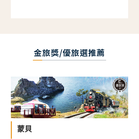
金旅獎/優旅選推薦
蒙貝