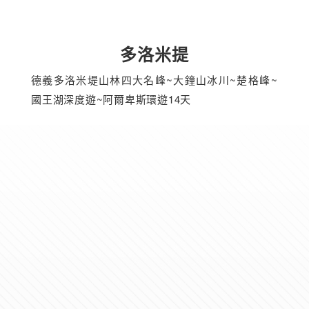
多洛米提
德義多洛米堤山林四大名峰~大鐘山冰川~楚格峰~
國王湖深度遊~阿爾卑斯環遊14天