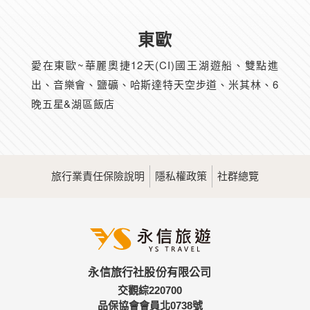
東歐
愛在東歐~華麗奧捷12天(CI)國王湖遊船、雙點進
出、音樂會、鹽礦、哈斯達特天空步道、米其林、6
晚五星&湖區飯店
旅行業責任保險說明
隱私權政策
社群總覽
永信旅行社股份有限公司
交觀綜220700
品保協會會員北0738號