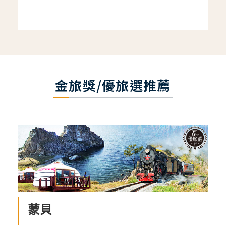
金旅獎/優旅選推薦
蒙貝