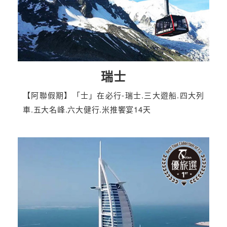
瑞士
【阿聯假期】「士」在必行-瑞士.三大遊船.四大列
車.五大名峰.六大健行.米推饗宴14天