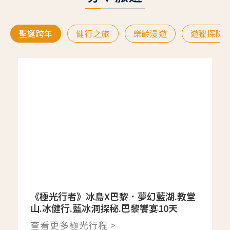
聖誕跨年
健行之旅
樂齡漫遊
遊獵探險
《極光行者》冰島X巴黎．夢幻藍湖.教堂
山.冰健行.藍冰洞探秘.巴黎饗宴10天
查看更多極光行程 >