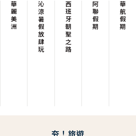
華麗美洲
沁涼暑假放肆玩
西班牙朝聖之路
阿聯假期
華航假期
夯！旅遊