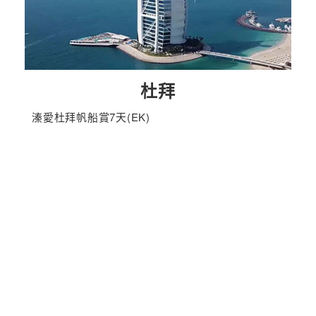
杜拜
溱愛杜拜帆船賞7天(EK)