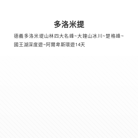
多洛米提
德義多洛米堤山林四大名峰~大鐘山冰川~楚格峰~
國王湖深度遊~阿爾卑斯環遊14天