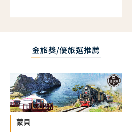
金旅獎/優旅選推薦
蒙貝