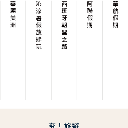
華麗美洲
沁涼暑假放肆玩
西班牙朝聖之路
阿聯假期
華航假期
夯！旅遊