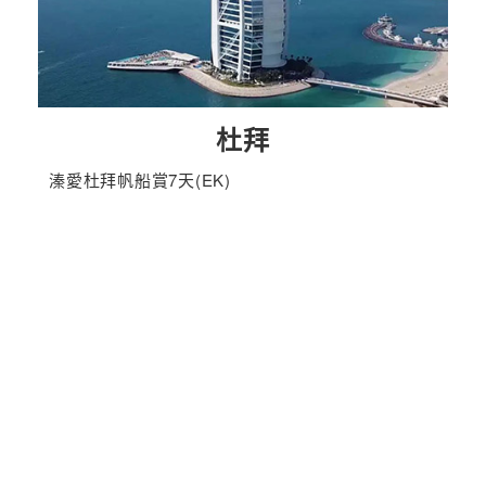
杜拜
溱愛杜拜帆船賞7天(EK)