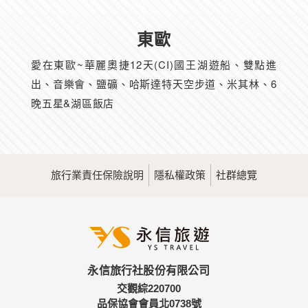
東歐
愛在東歐~華麗奧捷12天(CI)國王湖遊船、雙點進
出、音樂會、鹽礦、哈斯達特天空步道、米其林、6
晚五星&湖區飯店
旅行業責任保險說明
隱私權政策
社群總覽
永信旅行社股份有限公司
交觀綜220700
品保協會會員北0738號