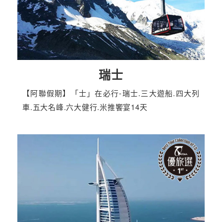
瑞士
【阿聯假期】「士」在必行-瑞士.三大遊船.四大列
車.五大名峰.六大健行.米推饗宴14天