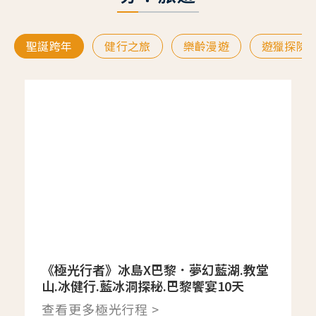
聖誕跨年
健行之旅
樂齡漫遊
遊獵探險
《極光行者》冰島X巴黎．夢幻藍湖.教堂
山.冰健行.藍冰洞探秘.巴黎饗宴10天
查看更多極光行程 >