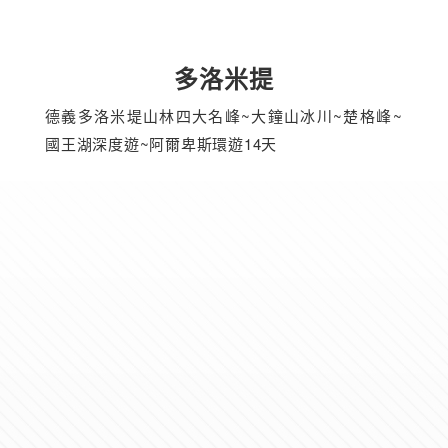
多洛米提
德義多洛米堤山林四大名峰~大鐘山冰川~楚格峰~
國王湖深度遊~阿爾卑斯環遊14天