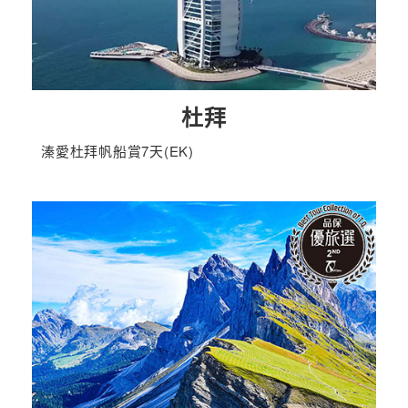
杜拜
溱愛杜拜帆船賞7天(EK)