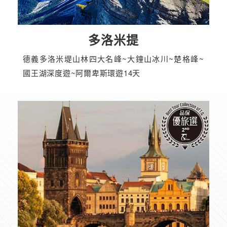
多洛米提
德義多洛米堤山林四大名峰~大鐘山冰川~楚格峰~
國王湖深度遊~阿爾卑斯環遊14天