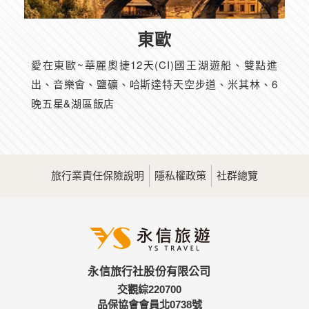
東歐
愛在東歐~華麗奧捷12天(CI)國王湖遊船、雙點進
出、音樂會、鹽礦、哈斯達特天空步道、米其林、6
晚五星&湖區飯店
旅行業責任保險說明
隱私權政策
社群總覽
永信旅行社股份有限公司
交觀綜220700
品保協會會員北0738號