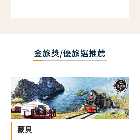
金旅獎/優旅選推薦
蒙貝