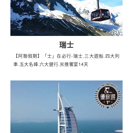
瑞士
【阿聯假期】「士」在必行-瑞士.三大遊船.四大列
車.五大名峰.六大健行.米推饗宴14天