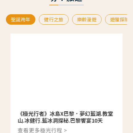
聖誕跨年
健行之旅
樂齡漫遊
遊獵探險
《極光行者》冰島X巴黎．夢幻藍湖.教堂
山.冰健行.藍冰洞探秘.巴黎饗宴10天
查看更多極光行程 >