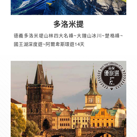
多洛米提
德義多洛米堤山林四大名峰~大鐘山冰川~楚格峰~
國王湖深度遊~阿爾卑斯環遊14天