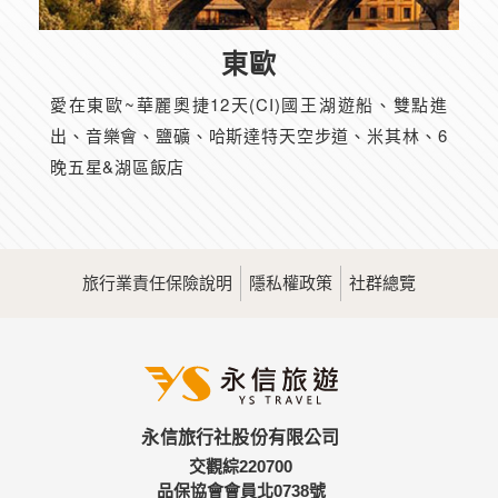
東歐
愛在東歐~華麗奧捷12天(CI)國王湖遊船、雙點進
出、音樂會、鹽礦、哈斯達特天空步道、米其林、6
晚五星&湖區飯店
旅行業責任保險說明
隱私權政策
社群總覽
永信旅行社股份有限公司
交觀綜220700
品保協會會員北0738號