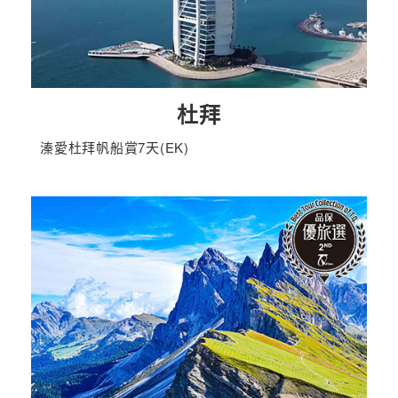
杜拜
溱愛杜拜帆船賞7天(EK)