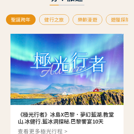
聖誕跨年
健行之旅
樂齡漫遊
遊獵探險
《極光行者》冰島X巴黎．夢幻藍湖.教堂
山.冰健行.藍冰洞探秘.巴黎饗宴10天
查看更多極光行程 >