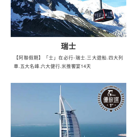
瑞士
【阿聯假期】「士」在必行-瑞士.三大遊船.四大列
車.五大名峰.六大健行.米推饗宴14天