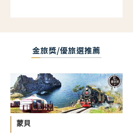
金旅獎/優旅選推薦
蒙貝