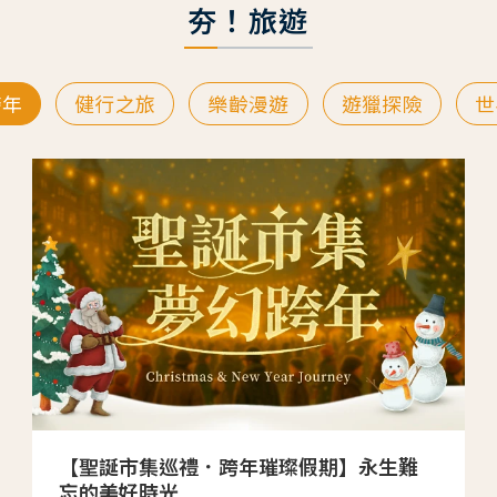
夯！旅遊
跨年
健行之旅
樂齡漫遊
遊獵探險
世
【聖誕市集巡禮．跨年璀璨假期】永生難
忘的美好時光