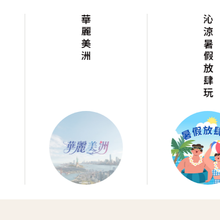
華麗美洲
沁涼暑假放肆玩