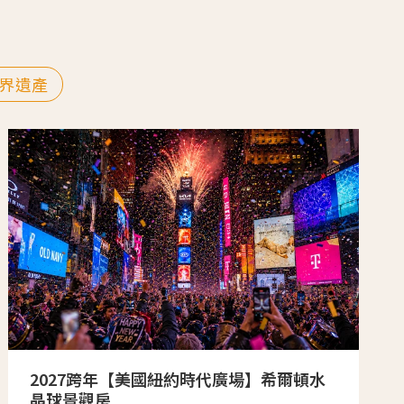
界遺產
2027跨年【美國紐約時代廣場】希爾頓水
晶球景觀房