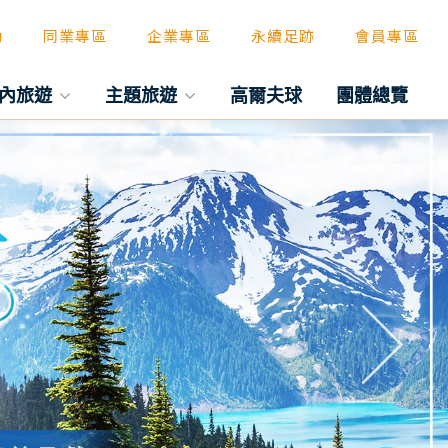
動
同業專區
企業專區
永續足跡
會員專區
內旅遊
主題旅遊
高爾夫球
團體總覽
往後