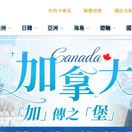
信用卡專區
團體總覽
講座活
美洲
日韓
亞洲
海島
遊輪
國