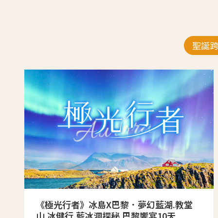
聖誕
《極光行者》冰島X巴黎．夢幻藍湖.教堂
山.冰健行.藍冰洞探秘.巴黎饗宴10天