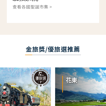
查看各國聖誕市集 >
金旅獎/優旅選推薦
花東