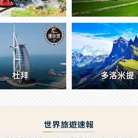
杜拜
多洛米提
世界旅遊速報