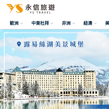
歐洲
中東杜拜
非洲
紐澳
往前