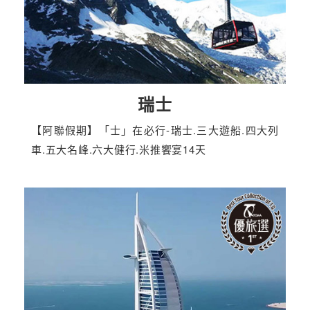
瑞士
【阿聯假期】「士」在必行-瑞士.三大遊船.四大列
車.五大名峰.六大健行.米推饗宴14天