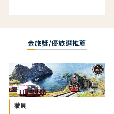
金旅獎/優旅選推薦
蒙貝