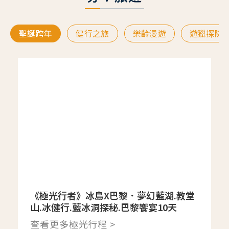
聖誕跨年
健行之旅
樂齡漫遊
遊獵探險
《極光行者》冰島X巴黎．夢幻藍湖.教堂
山.冰健行.藍冰洞探秘.巴黎饗宴10天
查看更多極光行程 >