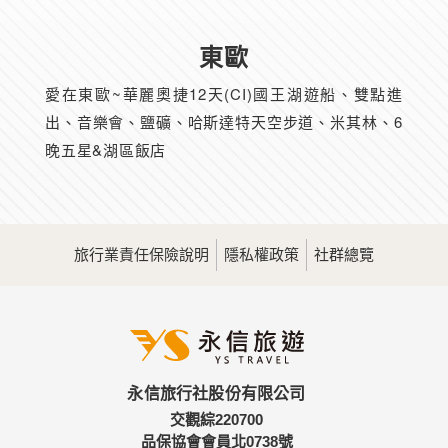
東歐
愛在東歐~華麗奧捷12天(CI)國王湖遊船、雙點進
出、音樂會、鹽礦、哈斯達特天空步道、米其林、6
晚五星&湖區飯店
旅行業責任保險說明
隱私權政策
社群總覽
永信旅行社股份有限公司
交觀綜220700
品保協會會員北0738號