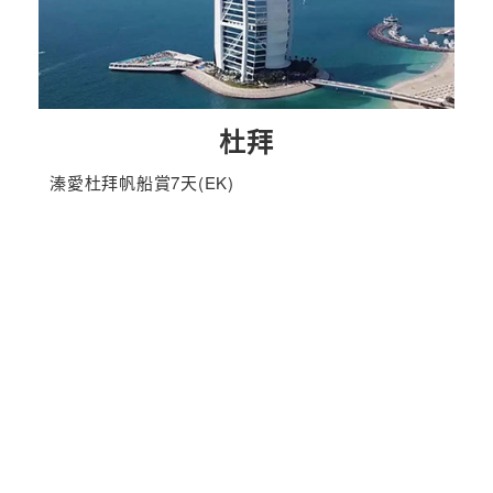
杜拜
溱愛杜拜帆船賞7天(EK)