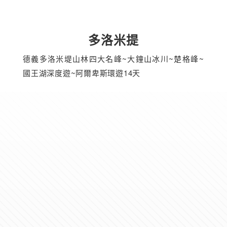
多洛米提
德義多洛米堤山林四大名峰~大鐘山冰川~楚格峰~
國王湖深度遊~阿爾卑斯環遊14天