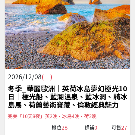
2026/12/08
(二)
冬季_華麗歐洲｜英荷冰島夢幻極光10
日│極光船、藍湖溫泉、藍冰洞、騎冰
島馬、荷蘭藝術寶藏、倫敦經典魅力
完美「10天8夜」英2晚・冰島4晚・荷2晚
28
0
27
機位
候補
可售