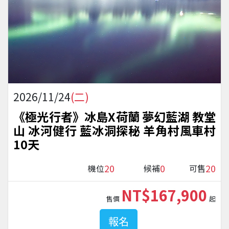
2026/11/24
(二)
《極光行者》冰島X荷蘭 夢幻藍湖 教堂
山 冰河健行 藍冰洞探秘 羊角村風車村
10天
20
0
20
機位
候補
可售
NT$167,900
售價
起
報名