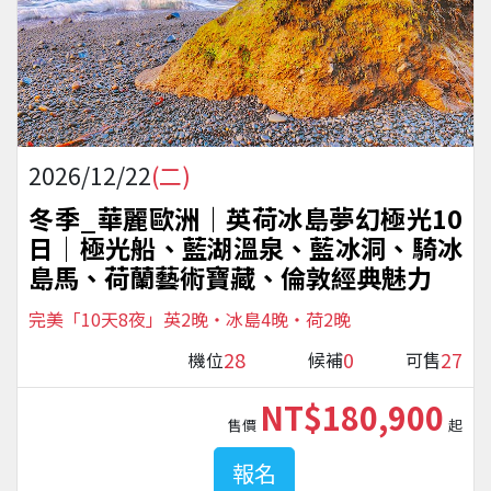
2026/12/22
(二)
冬季_華麗歐洲｜英荷冰島夢幻極光10
日│極光船、藍湖溫泉、藍冰洞、騎冰
島馬、荷蘭藝術寶藏、倫敦經典魅力
完美「10天8夜」英2晚・冰島4晚・荷2晚
28
0
27
機位
候補
可售
NT$180,900
售價
起
報名