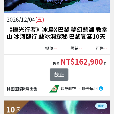
2026/12/04
(五)
《極光行者》冰島X巴黎 夢幻藍湖 教堂
山 冰河健行 藍冰洞探秘 巴黎饗宴10天
--
--
--
機位
候補
可售
NT$162,900
售價
起
截止
長榮航空
晚去早回
桃園國際機場
出發
團體
10
天