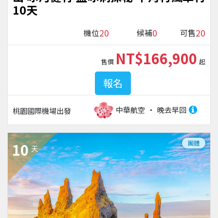
10天
20
0
20
機位
候補
可售
NT$166,900
售價
起
報名
中華航空
晚去早回
桃園國際機場
出發
團體
10
天