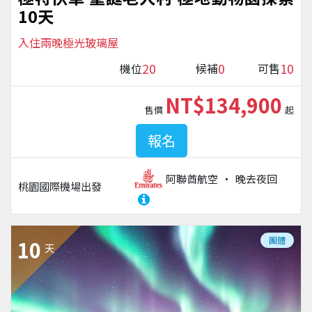
10天
入住兩晚極光玻璃屋
20
0
10
機位
候補
可售
NT$134,900
售價
起
報名
阿聯酋航空
晚去夜回
桃園國際機場
出發
團體
10
天