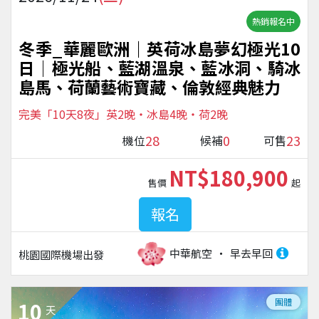
熱銷報名中
冬季_華麗歐洲｜英荷冰島夢幻極光10
日│極光船、藍湖溫泉、藍冰洞、騎冰
島馬、荷蘭藝術寶藏、倫敦經典魅力
完美「10天8夜」英2晚・冰島4晚・荷2晚
28
0
23
機位
候補
可售
NT$180,900
售價
起
報名
中華航空
早去早回
桃園國際機場
出發
團體
10
天