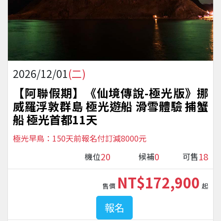
2026/12/01
(二)
【阿聯假期】《仙境傳說-極光版》挪
威羅浮敦群島 極光遊船 滑雪體驗 捕蟹
船 極光首都11天
極光早鳥：150天前報名付訂減8000元
20
0
18
機位
候補
可售
NT$172,900
售價
起
報名