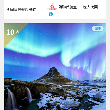
阿聯酋航空
晚去夜回
桃園國際機場
出發
團體
10
天