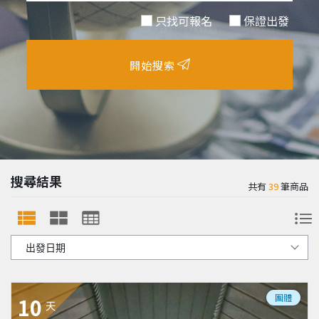
只找可報名
保證出發
開始搜索
搜尋結果
共有
39
筆商品
團體
10
天