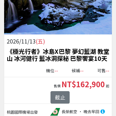
2026/11/13
(五)
《極光行者》冰島X巴黎 夢幻藍湖 教堂
山 冰河健行 藍冰洞探秘 巴黎饗宴10天
--
--
--
機位
候補
可售
NT$162,900
售價
起
截止
長榮航空
晚去早回
桃園國際機場
出發