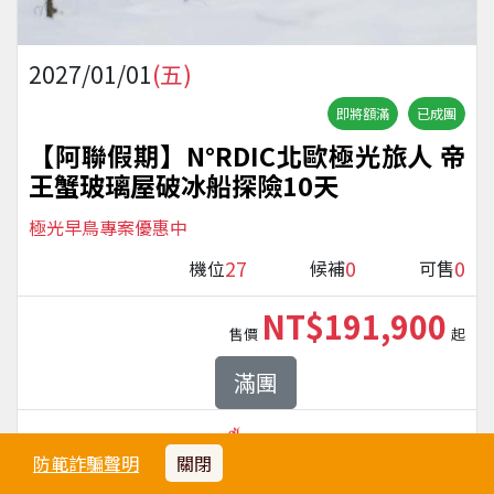
2027/01/01
(五)
即將額滿
已成團
【阿聯假期】N°RDIC北歐極光旅人 帝
王蟹玻璃屋破冰船探險10天
極光早鳥專案優惠中
27
0
0
機位
候補
可售
NT$191,900
售價
起
滿團
阿聯酋航空
晚去夜回
桃園國際機場
出發
防範詐騙聲明
關閉