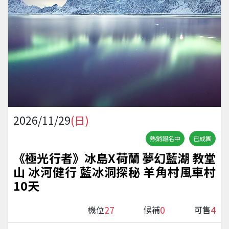
2026/11/29
(日)
熱銷報名中
已成團
《極光行者》冰島X荷蘭 夢幻藍湖 教堂
山 冰河健行 藍冰洞探秘 羊角村風車村
10天
27
0
4
機位
候補
可售