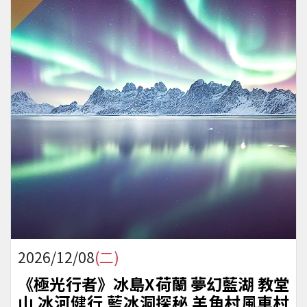
2026/12/08
(二)
《極光行者》冰島X荷蘭 夢幻藍湖 教堂
山 冰河健行 藍冰洞探秘 羊角村風車村