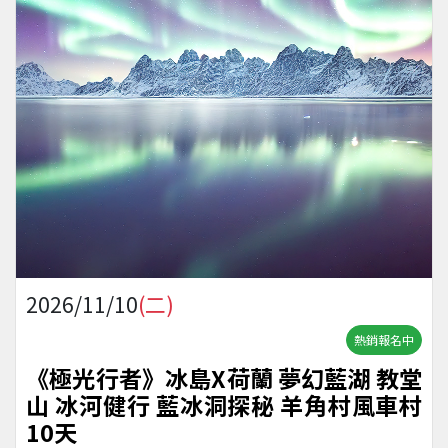
2026/11/10
(二)
熱銷報名中
《極光行者》冰島X荷蘭 夢幻藍湖 教堂
山 冰河健行 藍冰洞探秘 羊角村風車村
10天