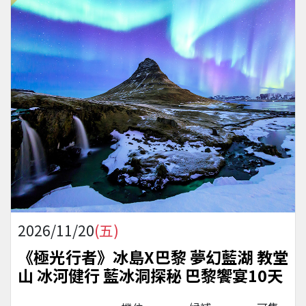
2026/11/20
(五)
《極光行者》冰島X巴黎 夢幻藍湖 教堂
山 冰河健行 藍冰洞探秘 巴黎饗宴10天