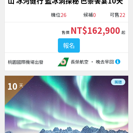
山 冰河健行 藍冰洞探秘 巴黎饗宴10天
26
0
22
機位
候補
可售
NT$162,900
售價
起
報名
長榮航空
晚去早回
桃園國際機場
出發
團體
10
天