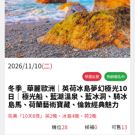
2026/11/10
(二)
保證出發
熱銷報名中
冬季_華麗歐洲｜英荷冰島夢幻極光10
日│極光船、藍湖溫泉、藍冰洞、騎冰
島馬、荷蘭藝術寶藏、倫敦經典魅力
完美「10天8夜」英2晚・冰島4晚・荷2晚
28
0
13
機位
候補
可售