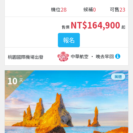
28
0
23
機位
候補
可售
NT$164,900
售價
起
報名
中華航空
晚去早回
桃園國際機場
出發
團體
10
天