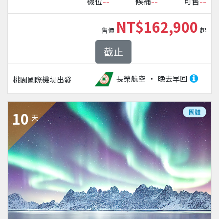
--
--
--
機位
候補
可售
NT$162,900
售價
起
截止
長榮航空
晚去早回
桃園國際機場
出發
團體
10
天