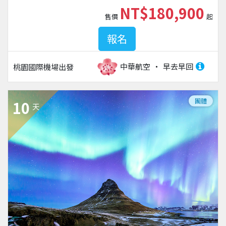
NT$180,900
售價
起
報名
中華航空
早去早回
桃園國際機場
出發
團體
10
天