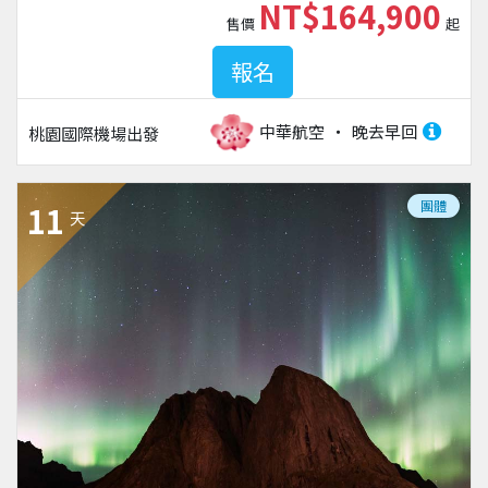
NT$164,900
售價
起
報名
中華航空
晚去早回
桃園國際機場
出發
團體
11
天