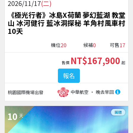
2026/11/17
(二)
《極光行者》冰島X荷蘭 夢幻藍湖 教堂
山 冰河健行 藍冰洞探秘 羊角村風車村
10天
20
0
17
機位
候補
可售
NT$167,900
售價
起
報名
中華航空
晚去早回
桃園國際機場
出發
團體
10
天