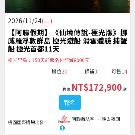
2026/11/24
(二)
【阿聯假期】《仙境傳說-極光版》挪
威羅浮敦群島 極光遊船 滑雪體驗 捕蟹
船 極光首都11天
極光早鳥：150天前報名付訂減8000元
20
0
14
機位
候補
可售
NT$172,900
售價
起
報名
阿聯酋航空
晚去夜回
桃園國際機場
出發