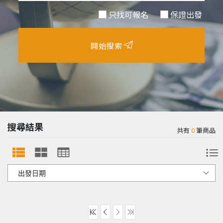
只找可報名
保證出發
開始搜索
搜尋結果
共有
0
筆商品