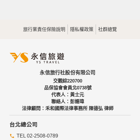
旅行業責任保險說明
隱私權政策
社群總覽
永信旅行社股份有限公司
交觀綜220700
品保協會會員北0738號
代表人：黃士元
聯絡人：彭姍瑋
法律顧問：禾和國際法律事務所 陳德弘 律師
台北總公司
TEL 02-2508-0789