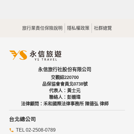
旅行業責任保險說明
隱私權政策
社群總覽
永信旅行社股份有限公司
交觀綜220700
品保協會會員北0738號
代表人：黃士元
聯絡人：彭姍瑋
法律顧問：禾和國際法律事務所 陳德弘 律師
台北總公司
TEL 02-2508-0789