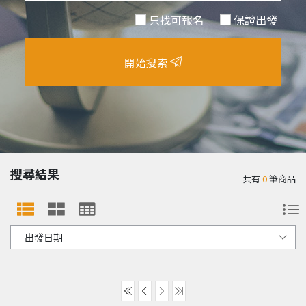
只找可報名
保證出發
開始搜索
搜尋結果
共有
0
筆商品