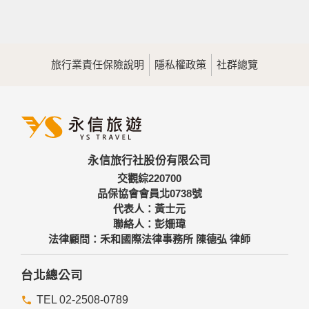
旅行業責任保險說明
隱私權政策
社群總覽
永信旅行社股份有限公司
交觀綜220700
品保協會會員北0738號
代表人：黃士元
聯絡人：彭姍瑋
法律顧問：禾和國際法律事務所 陳德弘 律師
台北總公司
TEL 02-2508-0789