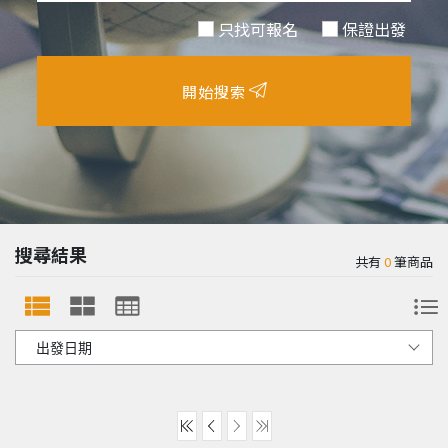
只找可報名
保證出發
開始搜索
搜尋結果
共有
0
筆商品